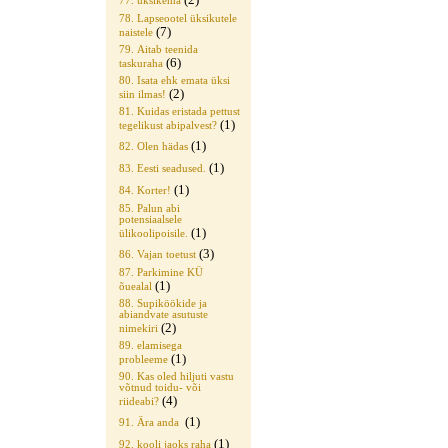
77. üksikema
78. Lapseootel üksikutele
(7)
naistele
79. Aitab teenida
(6)
taskuraha
80. Isata ehk emata üksi
(2)
siin ilmas!
81. Kuidas eristada pettust
(1)
tegelikust abipalvest?
(1)
82. Olen hädas
(1)
83. Eesti seadused.
(1)
84. Korter!
85. Palun abi
potensiaalsele
(1)
ülikoolipoisile.
(3)
86. Vajan toetust
87. Parkimine KÜ
(1)
õuealal
88. Supiköökide ja
abiandvate asutuste
(2)
nimekiri
89. elamisega
(1)
probleeme
90. Kas oled hiljuti vastu
võtnud toidu- või
(4)
riideabi?
(1)
91. Ära anda
(1)
92. kooli jaoks raha