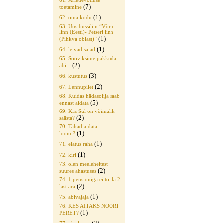
61. Äriettevõtluse
(7)
toetamine
(1)
62. oma kodu
63. Uus bussiliin “Võru
linn (Eesti)- Petseri linn
(1)
(Pihkva oblast)”
(1)
64. leivad,saiad
65. Sooviksime pakkuda
(2)
abi...
(3)
66. kustutus
(2)
67. Lennupilet
68. Kuidas hädasolija saab
(5)
ennast aidata
69. Kas Sul on võimalik
(2)
säästa?
70. Tahad aidata
(1)
loomi?
(1)
71. elatus raha
(1)
72. kiri
73. olen meeleheitest
(2)
suures ahastuses
74. 1 pensioniga ei toida 2
(2)
last ära
(1)
75. abivajaja
76. KES AITAKS NOORT
(1)
PERET?
(2)