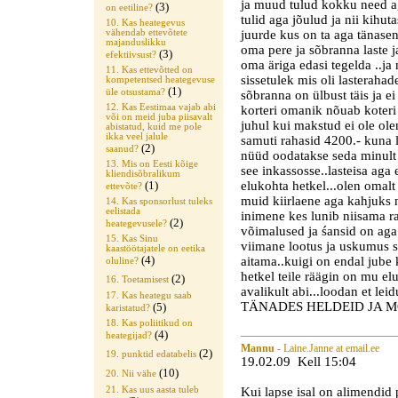
ja muud tulud kokku need aga
(3)
on eetiline?
tulid aga jõulud ja nii kihut
10. Kas heategevus
vähendab ettevõtete
juurde kus on ta aga tänase
majanduslikku
oma pere ja sõbranna laste j
(3)
efektiivsust?
oma äriga edasi tegelda ..ja
11. Kas ettevõtted on
sissetulek mis oli lasterahad
kompetentsed heategevuse
(1)
üle otsustama?
sõbranna on ülbust täis ja e
12. Kas Eestimaa vajab abi
korteri omanik nõuab koteri
või on meid juba piisavalt
juhul kui makstud ei ole olen
abistatud, kuid me pole
ikka veel jalule
samuti rahasid 4200.- kuna l
(2)
saanud?
nüüd oodatakse seda minult 
13. Mis on Eesti kõige
see inkassosse..lasteisa aga 
kliendisõbralikum
(1)
elukohta hetkel...olen omal
ettevõte?
muid kiirlaene aga kahjuks 
14. Kas sponsorlust tuleks
eelistada
inimene kes lunib niisama r
(2)
heategevusele?
võimalused ja śansid on aga 
15. Kas Sinu
viimane lootus ja uskumus s
kaastöötajatele on eetika
(4)
aitama..kuigi on endal jube 
oluline?
hetkel teile räägin on mu e
(2)
16. Toetamisest
avalikult abi...loodan et l
17. Kas heategu saab
TÄNADES HELDEID JA MÕ
(5)
karistatud?
18. Kas poliitikud on
(4)
heategijad?
Mannu
- Laine.Janne at email.ee
(2)
19. punktid edatabelis
19.02.09 Kell 15:04
(10)
20. Nii vähe
Kui lapse isal on alimendid 
21. Kas uus aasta tuleb