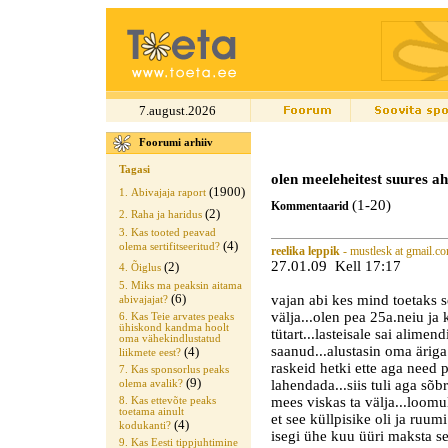
7.august.2026
Foorumi arhiiv
Tagasi
olen meeleheitest suures a
(1900)
1. Abivajaja raport
(1-20)
Kommentaarid
(2)
2. Raha ja haridus
3. Kas tooted peavad
(4)
olema sertifitseeritud?
reelika leppik
- mustlesk at gmail.c
27.01.09 Kell 17:17
(2)
4. Õiglus
5. Miks ma peaksin aitama
(6)
vajan abi kes mind toetaks se
abivajajat?
välja...olen pea 25a.neiu ja
6. Kas Teie arvates peaks
ühiskond kandma hoolt
tütart...lasteisale sai alime
oma vähekindlustatud
saanud...alustasin oma äriga 
(4)
liikmete eest?
raskeid hetki ette aga need 
7. Kas sponsorlus peaks
(9)
lahendada...siis tuli aga sõ
olema avalik?
mees viskas ta välja...loomul
8. Kas ettevõte peaks
toetama ainult
et see küllpisike oli ja ruumi
(4)
kodukanti?
isegi ühe kuu üüri maksta se
9. Kas Eesti tippjuhtimine