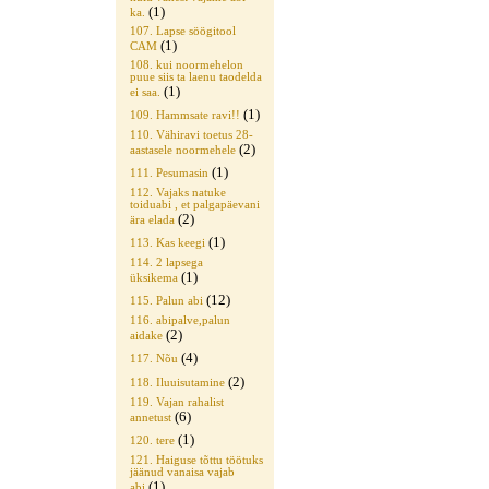
(1)
ka.
107. Lapse söögitool
(1)
CAM
108. kui noormehelon
puue siis ta laenu taodelda
(1)
ei saa.
(1)
109. Hammsate ravi!!
110. Vähiravi toetus 28-
(2)
aastasele noormehele
(1)
111. Pesumasin
112. Vajaks natuke
toiduabi , et palgapäevani
(2)
ära elada
(1)
113. Kas keegi
114. 2 lapsega
(1)
üksikema
(12)
115. Palun abi
116. abipalve,palun
(2)
aidake
(4)
117. Nõu
(2)
118. Iluuisutamine
119. Vajan rahalist
(6)
annetust
(1)
120. tere
121. Haiguse tõttu töötuks
jäänud vanaisa vajab
(1)
abi