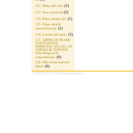
(2)
122. Palun abi! kiire
(3)
123. Suur perekond
(1)
124. Palun rahalist abi.
125. Vajan rahalist
(2)
annetust/toetust.
(3)
126. Loodan abi saada
127. ABIPALVE HEADE
TOETETAVATE
INIMESTEL KELLEL ON
VÕIMALIK TOEDATA
Üllar Kingi kodu
(0)
remontitöödes
128. Miks Eestis halvasti
(0)
läheb?
© 2000-2021 MTÜ Heategevusgrupp