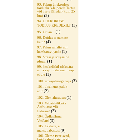
93. Pakun ühekordset
toiduabi 3-le perele Tartus
või Tartu lähedal (kuni 25
(2)
km)
94. ÜHEKORDNE
(1)
TOETUS KREDEXILT
(1)
95. Üritan...
96. Kuidas toetamine
(4)
käib?
97. Palun rahalist abi
(1)
hambaravi jaoks
98. Stress ja sotsjaalne
(1)
pinge.
99. kas kellekil oleks ära
anda asju mida enam vaja
(1)
ei ole
(3)
100. erivajadusega laps
101. üksikema palub
(2)
abi!
(1)
102. Olen ahastuses
103. Vabatahtlikuks
Aafrikasse või
(2)
Indiasse!
104. Õpilasfirma
(3)
ViisPaid
105. Eeldada, et
(0)
maksuvabastusi
106. Oleme iseseisvad,
kuid vahest vajame abi