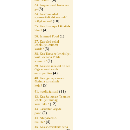
tutvustatud?
33. Kogemused Toeta.ee-
(5)
ga
34. Kas Sina oled
sponsoritelt abi saanud?
(10)
Räägi sellest!
35. Kas Euroopa Liit aitab
(4)
Sind?
(1)
36. Interneti Pood
37. Kas oled sellel
leheküljel esimest
(3)
korda?
38. Kas Toeta.ee leheküljel
võib levitada Piibli
(1)
sõnumit?
39. Kas teie meelest on see
õige et eesti astub
(4)
euroopaliitu?
40. Kas iga laps saaks
üksinda turvaliselt
(5)
koju?
(11)
41. koolivägivald
42. Kas Sa leidsin Toeta.ee
leheküljelt midagi
(12)
kasulikku?
43. kasutatud asjade
(2)
pood
44. Abipalved e-
(4)
mailile?
45. Kas soovitaksite seda