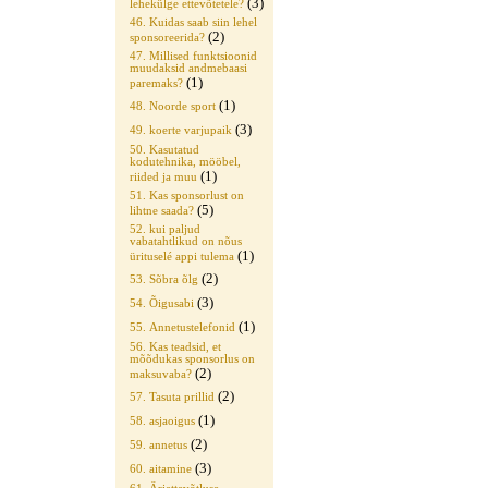
(3)
lehekülge ettevõtetele?
46. Kuidas saab siin lehel
(2)
sponsoreerida?
47. Millised funktsioonid
muudaksid andmebaasi
(1)
paremaks?
(1)
48. Noorde sport
(3)
49. koerte varjupaik
50. Kasutatud
kodutehnika, mööbel,
(1)
riided ja muu
51. Kas sponsorlust on
(5)
lihtne saada?
52. kui paljud
vabatahtlikud on nõus
(1)
ürituselé appi tulema
(2)
53. Sõbra õlg
(3)
54. Õigusabi
(1)
55. Annetustelefonid
56. Kas teadsid, et
mõõdukas sponsorlus on
(2)
maksuvaba?
(2)
57. Tasuta prillid
(1)
58. asjaoigus
(2)
59. annetus
(3)
60. aitamine