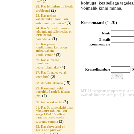
(2)
hea?
kohtuga, kes sellega tegeles
22. Kas feminism on Eestis
võimalik kinni minna.
(2)
probleem?
23. Kas teeksid
vabatahtlikku tööd, kui
(1-20)
(3)
Kommentaarid
seda Sinult palutakse?
24. Kas Sinu vôimuses on
teha midagi selle heaks, et
Nimi:
teiste heaolu
(1)
parandada?
E-mail:
25. Kas paremini
Kommentaar:
kindlustatute kohus on
aidata vähem
(3)
kindlustatuid?
26. Kas inimesed
muutuvad
(4)
heatahtlikumaks?
S
Kontrollnumber:
27. Kas Toeta.ee vajab
(6)
uuendusi?
(15)
28. Arnold Oksmaa
29. Kasutatud, kuid
MTÜ Heategevusgrupp ei vastuta komme
korralikud riided, jalatsid
avaldada kommentaare juhul, kui need
(4)
jms.
(5)
30. tee ise e-kaarte!
31. Kas Sa annetaksid oma
rahakotist rohkem, kui
keegi LISAKS sellele
vastavalt kaks korda
(3)
suurema summa
32. Kas abivajajad on
Toeta.ee-s piisavalt
(4)