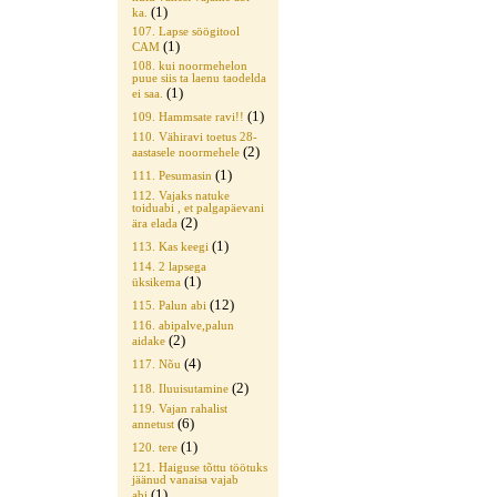
(1)
ka.
107. Lapse söögitool
(1)
CAM
108. kui noormehelon
puue siis ta laenu taodelda
(1)
ei saa.
(1)
109. Hammsate ravi!!
110. Vähiravi toetus 28-
(2)
aastasele noormehele
(1)
111. Pesumasin
112. Vajaks natuke
toiduabi , et palgapäevani
(2)
ära elada
(1)
113. Kas keegi
114. 2 lapsega
(1)
üksikema
(12)
115. Palun abi
116. abipalve,palun
(2)
aidake
(4)
117. Nõu
(2)
118. Iluuisutamine
119. Vajan rahalist
(6)
annetust
(1)
120. tere
121. Haiguse tõttu töötuks
jäänud vanaisa vajab
(1)
abi