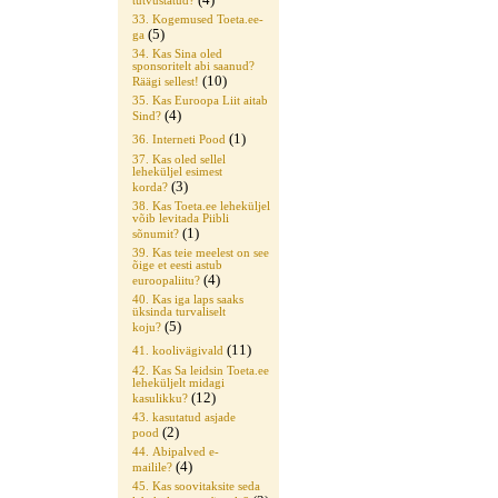
tutvustatud?
33. Kogemused Toeta.ee-
(5)
ga
34. Kas Sina oled
sponsoritelt abi saanud?
(10)
Räägi sellest!
35. Kas Euroopa Liit aitab
(4)
Sind?
(1)
36. Interneti Pood
37. Kas oled sellel
leheküljel esimest
(3)
korda?
38. Kas Toeta.ee leheküljel
võib levitada Piibli
(1)
sõnumit?
39. Kas teie meelest on see
õige et eesti astub
(4)
euroopaliitu?
40. Kas iga laps saaks
üksinda turvaliselt
(5)
koju?
(11)
41. koolivägivald
42. Kas Sa leidsin Toeta.ee
leheküljelt midagi
(12)
kasulikku?
43. kasutatud asjade
(2)
pood
44. Abipalved e-
(4)
mailile?
45. Kas soovitaksite seda