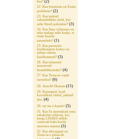
(2)
hea?
22. Kas feminism on Eestis
(2)
probleem?
23. Kas teeksid
vabatahtlikku tööd, kui
(3)
seda Sinult palutakse?
24. Kas Sinu vôimuses on
teha midagi selle heaks, et
teiste heaolu
(1)
parandada?
25. Kas paremini
kindlustatute kohus on
aidata vähem
(3)
kindlustatuid?
26. Kas inimesed
muutuvad
(4)
heatahtlikumaks?
27. Kas Toeta.ee vajab
(6)
uuendusi?
(15)
28. Arnold Oksmaa
29. Kasutatud, kuid
korralikud riided, jalatsid
(4)
jms.
(5)
30. tee ise e-kaarte!
31. Kas Sa annetaksid oma
rahakotist rohkem, kui
keegi LISAKS sellele
vastavalt kaks korda
(3)
suurema summa
32. Kas abivajajad on
Toeta.ee-s piisavalt
(4)