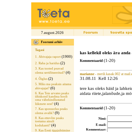
7.august.2026
Foorumi arhiiv
Tagasi
kas kellekil oleks ära anda
(1900)
1. Abivajaja raport
(1-20)
Kommentaarid
(2)
2. Raha ja haridus
3. Kas tooted peavad
(4)
olema sertifitseeritud?
marianne
- merili.kasak.002 at mail.
31.08.11 Kell 12:26
(2)
4. Õiglus
5. Miks ma peaksin aitama
(6)
tere kas oleks häid ja lahkei
abivajajat?
aidata riiete,jalanõude,ja mö
6. Kas Teie arvates peaks
ühiskond kandma hoolt
oma vähekindlustatud
(4)
liikmete eest?
(1-20)
Kommentaarid
7. Kas sponsorlus peaks
(9)
olema avalik?
8. Kas ettevõte peaks
Nimi:
toetama ainult
(4)
E-mail:
kodukanti?
Kommentaar:
9. Kas Eesti tippjuhtimine