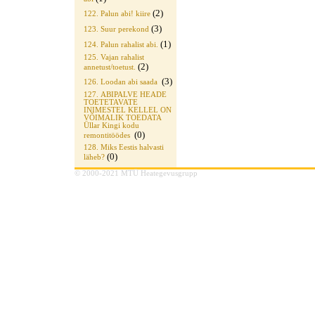
(2)
122. Palun abi! kiire
(3)
123. Suur perekond
(1)
124. Palun rahalist abi.
125. Vajan rahalist
(2)
annetust/toetust.
(3)
126. Loodan abi saada
127. ABIPALVE HEADE
TOETETAVATE
INIMESTEL KELLEL ON
VÕIMALIK TOEDATA
Üllar Kingi kodu
(0)
remontitöödes
128. Miks Eestis halvasti
(0)
läheb?
© 2000-2021 MTÜ Heategevusgrupp