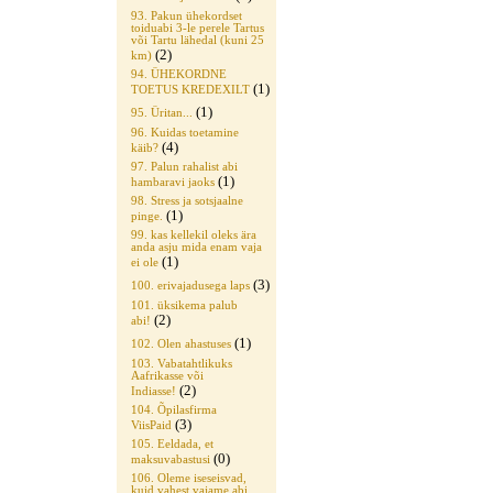
93. Pakun ühekordset
toiduabi 3-le perele Tartus
või Tartu lähedal (kuni 25
(2)
km)
94. ÜHEKORDNE
(1)
TOETUS KREDEXILT
(1)
95. Üritan...
96. Kuidas toetamine
(4)
käib?
97. Palun rahalist abi
(1)
hambaravi jaoks
98. Stress ja sotsjaalne
(1)
pinge.
99. kas kellekil oleks ära
anda asju mida enam vaja
(1)
ei ole
(3)
100. erivajadusega laps
101. üksikema palub
(2)
abi!
(1)
102. Olen ahastuses
103. Vabatahtlikuks
Aafrikasse või
(2)
Indiasse!
104. Õpilasfirma
(3)
ViisPaid
105. Eeldada, et
(0)
maksuvabastusi
106. Oleme iseseisvad,
kuid vahest vajame abi