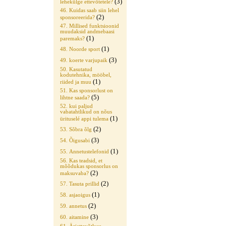
(3)
lehekülge ettevõtetele?
46. Kuidas saab siin lehel
(2)
sponsoreerida?
47. Millised funktsioonid
muudaksid andmebaasi
(1)
paremaks?
(1)
48. Noorde sport
(3)
49. koerte varjupaik
50. Kasutatud
kodutehnika, mööbel,
(1)
riided ja muu
51. Kas sponsorlust on
(5)
lihtne saada?
52. kui paljud
vabatahtlikud on nõus
(1)
ürituselé appi tulema
(2)
53. Sõbra õlg
(3)
54. Õigusabi
(1)
55. Annetustelefonid
56. Kas teadsid, et
mõõdukas sponsorlus on
(2)
maksuvaba?
(2)
57. Tasuta prillid
(1)
58. asjaoigus
(2)
59. annetus
(3)
60. aitamine