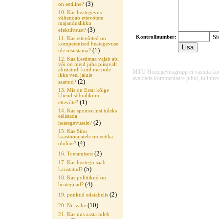
(3)
on eetiline?
10. Kas heategevus
vähendab ettevõtete
majanduslikku
(3)
efektiivsust?
Sis
Kontrollnumber:
11. Kas ettevõtted on
kompetentsed heategevuse
(1)
üle otsustama?
12. Kas Eestimaa vajab abi
või on meid juba piisavalt
abistatud, kuid me pole
MTÜ Heategevusgrupp ei vastuta komme
ikka veel jalule
avaldada kommentaare juhul, kui need
(2)
saanud?
13. Mis on Eesti kõige
kliendisõbralikum
(1)
ettevõte?
14. Kas sponsorlust tuleks
eelistada
(2)
heategevusele?
15. Kas Sinu
kaastöötajatele on eetika
(4)
oluline?
(2)
16. Toetamisest
17. Kas heategu saab
(5)
karistatud?
18. Kas poliitikud on
(4)
heategijad?
(2)
19. punktid edatabelis
(10)
20. Nii vähe
21. Kas uus aasta tuleb