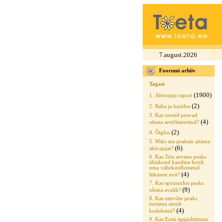
7.august.2026
Foorumi arhiiv
Tagasi
(1900)
1. Abivajaja raport
(2)
2. Raha ja haridus
3. Kas tooted peavad
(4)
olema sertifitseeritud?
(2)
4. Õiglus
5. Miks ma peaksin aitama
(6)
abivajajat?
6. Kas Teie arvates peaks
ühiskond kandma hoolt
oma vähekindlustatud
(4)
liikmete eest?
7. Kas sponsorlus peaks
(9)
olema avalik?
8. Kas ettevõte peaks
toetama ainult
(4)
kodukanti?
9. Kas Eesti tippjuhtimine