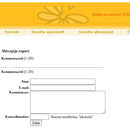
Kokku on toetatud 1276
Abivajaja raport
(1-20)
Kommentaarid
(1-20)
Kommentaarid
Nimi:
E-mail:
Kommentaar:
Sisesta numbrina "üksteist"
Kontrollnumber: