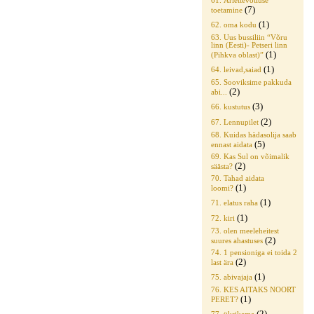
61. Äriettevõtluse
(7)
toetamine
(1)
62. oma kodu
63. Uus bussiliin “Võru
linn (Eesti)- Petseri linn
(1)
(Pihkva oblast)”
(1)
64. leivad,saiad
65. Sooviksime pakkuda
(2)
abi...
(3)
66. kustutus
(2)
67. Lennupilet
68. Kuidas hädasolija saab
(5)
ennast aidata
69. Kas Sul on võimalik
(2)
säästa?
70. Tahad aidata
(1)
loomi?
(1)
71. elatus raha
(1)
72. kiri
73. olen meeleheitest
(2)
suures ahastuses
74. 1 pensioniga ei toida 2
(2)
last ära
(1)
75. abivajaja
76. KES AITAKS NOORT
(1)
PERET?
(2)