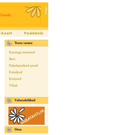
0 korda
Toeta tasuta
Puuetega inimesed
Ravi
Paljulapselised pered
Eraisikud
Kodutud
Võlad
Vabatahtlikud
Sõna