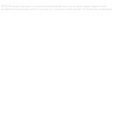
MTÜ Heategevusgrupp ei vastuta kommentaaride sisu eest ja jätab endale õiguse mitte
avaldada kommentaare juhul, kui need on vastuolus heade tavade või kehtivate seadustega.