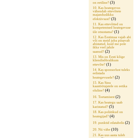
(3)
on eetiline?
10. Kas heategevus
vähendab ettevõtete
majanduslikku
(3)
efektiivsust?
11. Kas ettevõtted on
kompetentsed heategevuse
(1)
üle otsustama?
12. Kas Eestimaa vajab abi
või on meid juba piisavalt
abistatud, kuid me pole
ikka veel jalule
(2)
saanud?
13. Mis on Eesti kõige
kliendisõbralikum
(1)
ettevõte?
14. Kas sponsorlust tuleks
eelistada
(2)
heategevusele?
15. Kas Sinu
kaastöötajatele on eetika
(4)
oluline?
(2)
16. Toetamisest
17. Kas heategu saab
(5)
karistatud?
18. Kas poliitikud on
(4)
heategijad?
(2)
19. punktid edatabelis
(10)
20. Nii vähe
21. Kas uus aasta tuleb