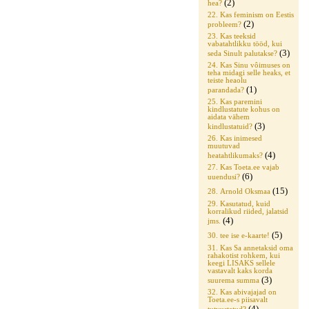
(2)
hea?
22. Kas feminism on Eestis
(2)
probleem?
23. Kas teeksid
vabatahtlikku tööd, kui
(3)
seda Sinult palutakse?
24. Kas Sinu vôimuses on
teha midagi selle heaks, et
teiste heaolu
(1)
parandada?
25. Kas paremini
kindlustatute kohus on
aidata vähem
(3)
kindlustatuid?
26. Kas inimesed
muutuvad
(4)
heatahtlikumaks?
27. Kas Toeta.ee vajab
(6)
uuendusi?
(15)
28. Arnold Oksmaa
29. Kasutatud, kuid
korralikud riided, jalatsid
(4)
jms.
(5)
30. tee ise e-kaarte!
31. Kas Sa annetaksid oma
rahakotist rohkem, kui
keegi LISAKS sellele
vastavalt kaks korda
(3)
suurema summa
32. Kas abivajajad on
Toeta.ee-s piisavalt
(4)