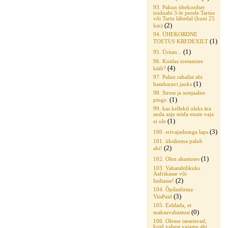
93. Pakun ühekordset
toiduabi 3-le perele Tartus
või Tartu lähedal (kuni 25
(2)
km)
94. ÜHEKORDNE
(1)
TOETUS KREDEXILT
(1)
95. Üritan...
96. Kuidas toetamine
(4)
käib?
97. Palun rahalist abi
(1)
hambaravi jaoks
98. Stress ja sotsjaalne
(1)
pinge.
99. kas kellekil oleks ära
anda asju mida enam vaja
(1)
ei ole
(3)
100. erivajadusega laps
101. üksikema palub
(2)
abi!
(1)
102. Olen ahastuses
103. Vabatahtlikuks
Aafrikasse või
(2)
Indiasse!
104. Õpilasfirma
(3)
ViisPaid
105. Eeldada, et
(0)
maksuvabastusi
106. Oleme iseseisvad,
kuid vahest vajame abi