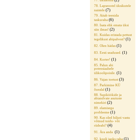
77. üksikema
78. Lapseootel üksikutele
(7)
naistele
79. Aitab teenida
(6)
taskuraha
80. Isata ehk emata üksi
(2)
siin ilmas!
81. Kuidas eristada pettust
(1)
tegelikust abipalvest?
(1)
82. Olen hädas
(1)
83. Eesti seadused.
(1)
84. Korter!
85. Palun abi
potensiaalsele
(1)
ülikoolipoisile.
(3)
86. Vajan toetust
87. Parkimine KÜ
(1)
õuealal
88. Supiköökide ja
abiandvate asutuste
(2)
nimekiri
89. elamisega
(1)
probleeme
90. Kas oled hiljuti vastu
võtnud toidu- või
(4)
riideabi?
(1)
91. Ära anda
(1)
92. kooli jaoks raha