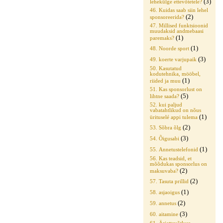
(3)
lehekülge ettevõtetele?
46. Kuidas saab siin lehel
(2)
sponsoreerida?
47. Millised funktsioonid
muudaksid andmebaasi
(1)
paremaks?
(1)
48. Noorde sport
(3)
49. koerte varjupaik
50. Kasutatud
kodutehnika, mööbel,
(1)
riided ja muu
51. Kas sponsorlust on
(5)
lihtne saada?
52. kui paljud
vabatahtlikud on nõus
(1)
ürituselé appi tulema
(2)
53. Sõbra õlg
(3)
54. Õigusabi
(1)
55. Annetustelefonid
56. Kas teadsid, et
mõõdukas sponsorlus on
(2)
maksuvaba?
(2)
57. Tasuta prillid
(1)
58. asjaoigus
(2)
59. annetus
(3)
60. aitamine