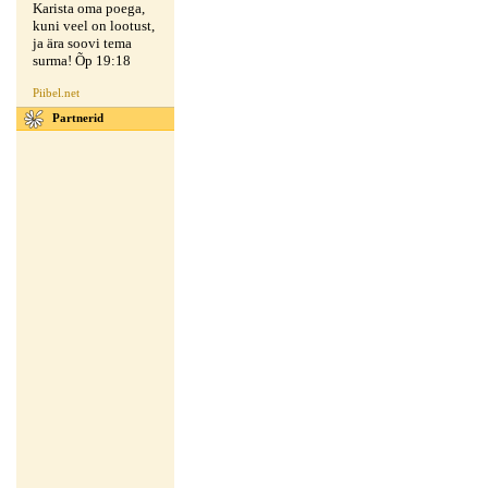
Karista oma poega,
kuni veel on lootust,
ja ära soovi tema
surma! Õp 19:18
Piibel.net
Partnerid