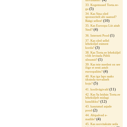
tutvustatud?
33. Kogemused Toeta.ee-
(5)
ga
34. Kas Sina oled
sponsoritelt abi saanud?
(10)
Räägi sellest!
35. Kas Euroopa Liit aitab
(4)
Sind?
(1)
36. Interneti Pood
37. Kas oled sellel
leheküljel esimest
(3)
korda?
38. Kas Toeta.ee leheküljel
võib levitada Piibli
(1)
sõnumit?
39. Kas teie meelest on see
õige et eesti astub
(4)
euroopaliitu?
40. Kas iga laps saaks
üksinda turvaliselt
(5)
koju?
(11)
41. koolivägivald
42. Kas Sa leidsin Toeta.ee
leheküljelt midagi
(12)
kasulikku?
43. kasutatud asjade
(2)
pood
44. Abipalved e-
(4)
mailile?
45. Kas soovitaksite seda