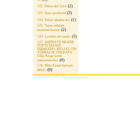
(2)
122. Palun abi! kiire
(3)
123. Suur perekond
(1)
124. Palun rahalist abi.
125. Vajan rahalist
(2)
annetust/toetust.
(3)
126. Loodan abi saada
127. ABIPALVE HEADE
TOETETAVATE
INIMESTEL KELLEL ON
VÕIMALIK TOEDATA
Üllar Kingi kodu
(0)
remontitöödes
128. Miks Eestis halvasti
(0)
läheb?
© 2000-2021 MTÜ Heategevusgrupp