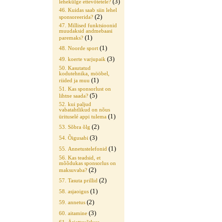
(3)
lehekülge ettevõtetele?
46. Kuidas saab siin lehel
(2)
sponsoreerida?
47. Millised funktsioonid
muudaksid andmebaasi
(1)
paremaks?
(1)
48. Noorde sport
(3)
49. koerte varjupaik
50. Kasutatud
kodutehnika, mööbel,
(1)
riided ja muu
51. Kas sponsorlust on
(5)
lihtne saada?
52. kui paljud
vabatahtlikud on nõus
(1)
ürituselé appi tulema
(2)
53. Sõbra õlg
(3)
54. Õigusabi
(1)
55. Annetustelefonid
56. Kas teadsid, et
mõõdukas sponsorlus on
(2)
maksuvaba?
(2)
57. Tasuta prillid
(1)
58. asjaoigus
(2)
59. annetus
(3)
60. aitamine