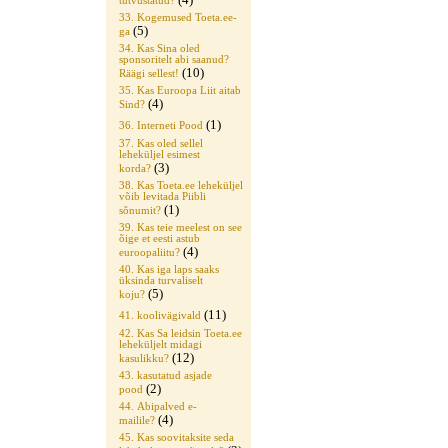
tutvustatud?
33. Kogemused Toeta.ee-
(5)
ga
34. Kas Sina oled
sponsoritelt abi saanud?
(10)
Räägi sellest!
35. Kas Euroopa Liit aitab
(4)
Sind?
(1)
36. Interneti Pood
37. Kas oled sellel
leheküljel esimest
(3)
korda?
38. Kas Toeta.ee leheküljel
võib levitada Piibli
(1)
sõnumit?
39. Kas teie meelest on see
õige et eesti astub
(4)
euroopaliitu?
40. Kas iga laps saaks
üksinda turvaliselt
(5)
koju?
(11)
41. koolivägivald
42. Kas Sa leidsin Toeta.ee
leheküljelt midagi
(12)
kasulikku?
43. kasutatud asjade
(2)
pood
44. Abipalved e-
(4)
mailile?
45. Kas soovitaksite seda