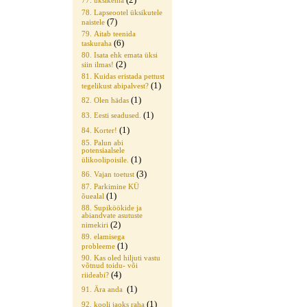
77. üksikema
78. Lapseootel üksikutele
(7)
naistele
79. Aitab teenida
(6)
taskuraha
80. Isata ehk emata üksi
(2)
siin ilmas!
81. Kuidas eristada pettust
(1)
tegelikust abipalvest?
(1)
82. Olen hädas
(1)
83. Eesti seadused.
(1)
84. Korter!
85. Palun abi
potensiaalsele
(1)
ülikoolipoisile.
(3)
86. Vajan toetust
87. Parkimine KÜ
(1)
õuealal
88. Supiköökide ja
abiandvate asutuste
(2)
nimekiri
89. elamisega
(1)
probleeme
90. Kas oled hiljuti vastu
võtnud toidu- või
(4)
riideabi?
(1)
91. Ära anda
(1)
92. kooli jaoks raha