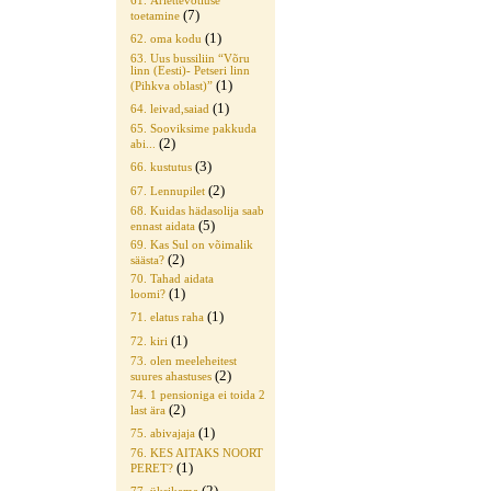
61. Äriettevõtluse
(7)
toetamine
(1)
62. oma kodu
63. Uus bussiliin “Võru
linn (Eesti)- Petseri linn
(1)
(Pihkva oblast)”
(1)
64. leivad,saiad
65. Sooviksime pakkuda
(2)
abi...
(3)
66. kustutus
(2)
67. Lennupilet
68. Kuidas hädasolija saab
(5)
ennast aidata
69. Kas Sul on võimalik
(2)
säästa?
70. Tahad aidata
(1)
loomi?
(1)
71. elatus raha
(1)
72. kiri
73. olen meeleheitest
(2)
suures ahastuses
74. 1 pensioniga ei toida 2
(2)
last ära
(1)
75. abivajaja
76. KES AITAKS NOORT
(1)
PERET?
(2)