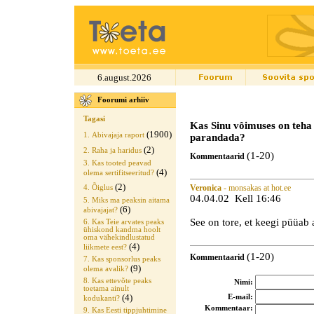
6.august.2026
Foorumi arhiiv
Tagasi
Kas Sinu vôimuses on teha m
(1900)
1. Abivajaja raport
parandada?
(2)
2. Raha ja haridus
(1-20)
Kommentaarid
3. Kas tooted peavad
(4)
olema sertifitseeritud?
(2)
4. Õiglus
Veronica
- monsakas at hot.ee
04.04.02 Kell 16:46
5. Miks ma peaksin aitama
(6)
abivajajat?
See on tore, et keegi püüab ab
6. Kas Teie arvates peaks
ühiskond kandma hoolt
oma vähekindlustatud
(4)
liikmete eest?
(1-20)
Kommentaarid
7. Kas sponsorlus peaks
(9)
olema avalik?
8. Kas ettevõte peaks
Nimi:
toetama ainult
(4)
E-mail:
kodukanti?
Kommentaar:
9. Kas Eesti tippjuhtimine