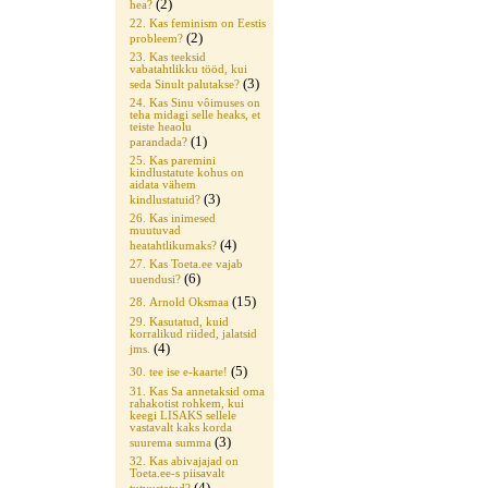
(2)
hea?
22. Kas feminism on Eestis
(2)
probleem?
23. Kas teeksid
vabatahtlikku tööd, kui
(3)
seda Sinult palutakse?
24. Kas Sinu vôimuses on
teha midagi selle heaks, et
teiste heaolu
(1)
parandada?
25. Kas paremini
kindlustatute kohus on
aidata vähem
(3)
kindlustatuid?
26. Kas inimesed
muutuvad
(4)
heatahtlikumaks?
27. Kas Toeta.ee vajab
(6)
uuendusi?
(15)
28. Arnold Oksmaa
29. Kasutatud, kuid
korralikud riided, jalatsid
(4)
jms.
(5)
30. tee ise e-kaarte!
31. Kas Sa annetaksid oma
rahakotist rohkem, kui
keegi LISAKS sellele
vastavalt kaks korda
(3)
suurema summa
32. Kas abivajajad on
Toeta.ee-s piisavalt
(4)