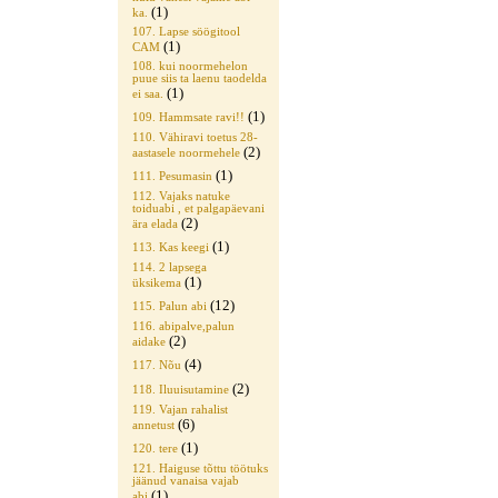
(1)
ka.
107. Lapse söögitool
(1)
CAM
108. kui noormehelon
puue siis ta laenu taodelda
(1)
ei saa.
(1)
109. Hammsate ravi!!
110. Vähiravi toetus 28-
(2)
aastasele noormehele
(1)
111. Pesumasin
112. Vajaks natuke
toiduabi , et palgapäevani
(2)
ära elada
(1)
113. Kas keegi
114. 2 lapsega
(1)
üksikema
(12)
115. Palun abi
116. abipalve,palun
(2)
aidake
(4)
117. Nõu
(2)
118. Iluuisutamine
119. Vajan rahalist
(6)
annetust
(1)
120. tere
121. Haiguse tõttu töötuks
jäänud vanaisa vajab
(1)
abi