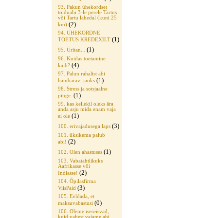
93. Pakun ühekordset
toiduabi 3-le perele Tartus
või Tartu lähedal (kuni 25
(2)
km)
94. ÜHEKORDNE
(1)
TOETUS KREDEXILT
(1)
95. Üritan...
96. Kuidas toetamine
(4)
käib?
97. Palun rahalist abi
(1)
hambaravi jaoks
98. Stress ja sotsjaalne
(1)
pinge.
99. kas kellekil oleks ära
anda asju mida enam vaja
(1)
ei ole
(3)
100. erivajadusega laps
101. üksikema palub
(2)
abi!
(1)
102. Olen ahastuses
103. Vabatahtlikuks
Aafrikasse või
(2)
Indiasse!
104. Õpilasfirma
(3)
ViisPaid
105. Eeldada, et
(0)
maksuvabastusi
106. Oleme iseseisvad,
kuid vahest vajame abi