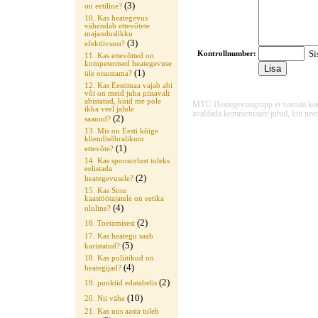
(3)
on eetiline?
10. Kas heategevus
vähendab ettevõtete
majanduslikku
(3)
efektiivsust?
Sis
Kontrollnumber:
11. Kas ettevõtted on
kompetentsed heategevuse
(1)
üle otsustama?
12. Kas Eestimaa vajab abi
või on meid juba piisavalt
abistatud, kuid me pole
MTÜ Heategevusgrupp ei vastuta komme
ikka veel jalule
avaldada kommentaare juhul, kui need
(2)
saanud?
13. Mis on Eesti kõige
kliendisõbralikum
(1)
ettevõte?
14. Kas sponsorlust tuleks
eelistada
(2)
heategevusele?
15. Kas Sinu
kaastöötajatele on eetika
(4)
oluline?
(2)
16. Toetamisest
17. Kas heategu saab
(5)
karistatud?
18. Kas poliitikud on
(4)
heategijad?
(2)
19. punktid edatabelis
(10)
20. Nii vähe
21. Kas uus aasta tuleb