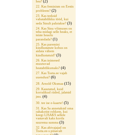
(2)
hea?
22. Kas feminism on Eestis
(2)
probleem?
23. Kas teeksid
vabatahtlikku tööd, kui
(3)
seda Sinult palutakse?
24. Kas Sinu vôimuses on
teha midagi selle heaks, et
teiste heaolu
(1)
parandada?
25. Kas paremini
kindlustatute kohus on
aidata vähem
(3)
kindlustatuid?
26. Kas inimesed
muutuvad
(4)
heatahtlikumaks?
27. Kas Toeta.ee vajab
(6)
uuendusi?
(15)
28. Arnold Oksmaa
29. Kasutatud, kuid
korralikud riided, jalatsid
(4)
jms.
(5)
30. tee ise e-kaarte!
31. Kas Sa annetaksid oma
rahakotist rohkem, kui
keegi LISAKS sellele
vastavalt kaks korda
(3)
suurema summa
32. Kas abivajajad on
Toeta.ee-s piisavalt
(4)