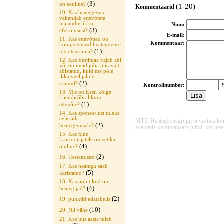
(3)
on eetiline?
(1-20)
Kommentaarid
10. Kas heategevus
vähendab ettevõtete
majanduslikku
Nimi:
(3)
efektiivsust?
E-mail:
11. Kas ettevõtted on
Kommentaar:
kompetentsed heategevuse
(1)
üle otsustama?
12. Kas Eestimaa vajab abi
või on meid juba piisavalt
abistatud, kuid me pole
ikka veel jalule
(2)
saanud?
S
Kontrollnumber:
13. Mis on Eesti kõige
kliendisõbralikum
(1)
ettevõte?
14. Kas sponsorlust tuleks
eelistada
MTÜ Heategevusgrupp ei vastuta komme
(2)
heategevusele?
avaldada kommentaare juhul, kui need
15. Kas Sinu
kaastöötajatele on eetika
(4)
oluline?
(2)
16. Toetamisest
17. Kas heategu saab
(5)
karistatud?
18. Kas poliitikud on
(4)
heategijad?
(2)
19. punktid edatabelis
(10)
20. Nii vähe
21. Kas uus aasta tuleb