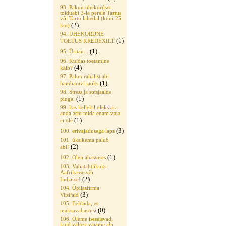
93. Pakun ühekordset
toiduabi 3-le perele Tartus
või Tartu lähedal (kuni 25
(2)
km)
94. ÜHEKORDNE
(1)
TOETUS KREDEXILT
(1)
95. Üritan...
96. Kuidas toetamine
(4)
käib?
97. Palun rahalist abi
(1)
hambaravi jaoks
98. Stress ja sotsjaalne
(1)
pinge.
99. kas kellekil oleks ära
anda asju mida enam vaja
(1)
ei ole
(3)
100. erivajadusega laps
101. üksikema palub
(2)
abi!
(1)
102. Olen ahastuses
103. Vabatahtlikuks
Aafrikasse või
(2)
Indiasse!
104. Õpilasfirma
(3)
ViisPaid
105. Eeldada, et
(0)
maksuvabastusi
106. Oleme iseseisvad,
kuid vahest vajame abi