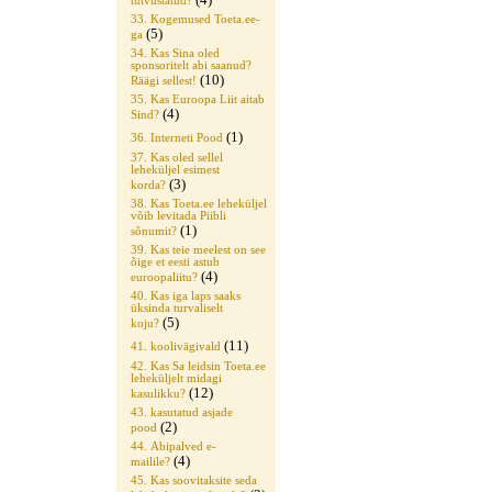
tutvustatud?
33. Kogemused Toeta.ee-
(5)
ga
34. Kas Sina oled
sponsoritelt abi saanud?
(10)
Räägi sellest!
35. Kas Euroopa Liit aitab
(4)
Sind?
(1)
36. Interneti Pood
37. Kas oled sellel
leheküljel esimest
(3)
korda?
38. Kas Toeta.ee leheküljel
võib levitada Piibli
(1)
sõnumit?
39. Kas teie meelest on see
õige et eesti astub
(4)
euroopaliitu?
40. Kas iga laps saaks
üksinda turvaliselt
(5)
koju?
(11)
41. koolivägivald
42. Kas Sa leidsin Toeta.ee
leheküljelt midagi
(12)
kasulikku?
43. kasutatud asjade
(2)
pood
44. Abipalved e-
(4)
mailile?
45. Kas soovitaksite seda