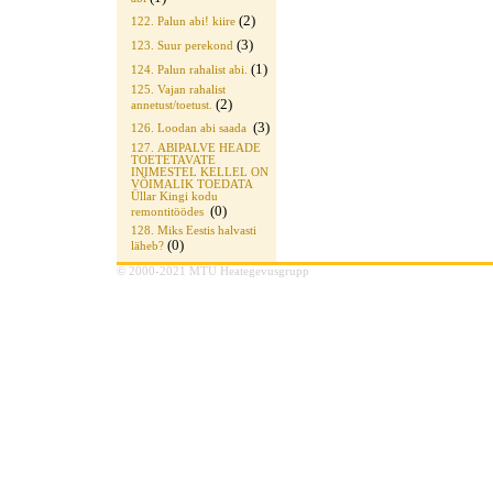
(2)
122. Palun abi! kiire
(3)
123. Suur perekond
(1)
124. Palun rahalist abi.
125. Vajan rahalist
(2)
annetust/toetust.
(3)
126. Loodan abi saada
127. ABIPALVE HEADE
TOETETAVATE
INIMESTEL KELLEL ON
VÕIMALIK TOEDATA
Üllar Kingi kodu
(0)
remontitöödes
128. Miks Eestis halvasti
(0)
läheb?
© 2000-2021 MTÜ Heategevusgrupp