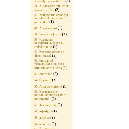
(3)
lehekülge ettevõtetele?
46. Kuidas saab siin lehel
(2)
sponsoreerida?
47. Millised funktsioonid
muudaksid andmebaasi
(1)
paremaks?
(1)
48. Noorde sport
(3)
49. koerte varjupaik
50. Kasutatud
kodutehnika, mööbel,
(1)
riided ja muu
51. Kas sponsorlust on
(5)
lihtne saada?
52. kui paljud
vabatahtlikud on nõus
(1)
ürituselé appi tulema
(2)
53. Sõbra õlg
(3)
54. Õigusabi
(1)
55. Annetustelefonid
56. Kas teadsid, et
mõõdukas sponsorlus on
(2)
maksuvaba?
(2)
57. Tasuta prillid
(1)
58. asjaoigus
(2)
59. annetus
(3)
60. aitamine