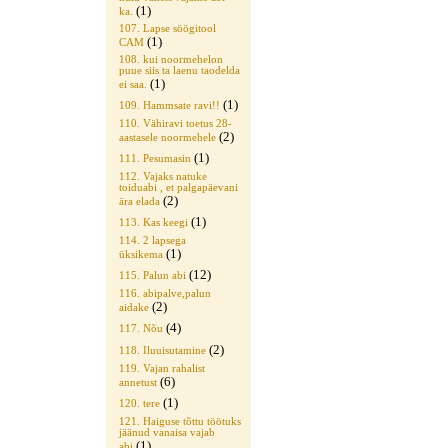
(1)
ka.
107. Lapse söögitool
(1)
CAM
108. kui noormehelon
puue siis ta laenu taodelda
(1)
ei saa.
(1)
109. Hammsate ravi!!
110. Vähiravi toetus 28-
(2)
aastasele noormehele
(1)
111. Pesumasin
112. Vajaks natuke
toiduabi , et palgapäevani
(2)
ära elada
(1)
113. Kas keegi
114. 2 lapsega
(1)
üksikema
(12)
115. Palun abi
116. abipalve,palun
(2)
aidake
(4)
117. Nõu
(2)
118. Iluuisutamine
119. Vajan rahalist
(6)
annetust
(1)
120. tere
121. Haiguse tõttu töötuks
jäänud vanaisa vajab
(1)
abi