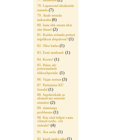
77. üksikema
78. Lapseootel üksikutele
(7)
naistele
79. Aitab teenida
(6)
taskuraha
80. Isata ehk emata üksi
(2)
siin ilmas!
81. Kuidas eristada pettust
(1)
tegelikust abipalvest?
(1)
82. Olen hädas
(1)
83. Eesti seadused.
(1)
84. Korter!
85. Palun abi
potensiaalsele
(1)
ülikoolipoisile.
(3)
86. Vajan toetust
87. Parkimine KÜ
(1)
õuealal
88. Supiköökide ja
abiandvate asutuste
(2)
nimekiri
89. elamisega
(1)
probleeme
90. Kas oled hiljuti vastu
võtnud toidu- või
(4)
riideabi?
(1)
91. Ära anda
(1)
92. kooli jaoks raha