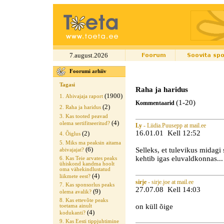
7.august.2026
Foorumi arhiiv
Tagasi
Raha ja haridus
(1900)
1. Abivajaja raport
(1-20)
Kommentaarid
(2)
2. Raha ja haridus
3. Kas tooted peavad
(4)
olema sertifitseeritud?
Ly
- Liidia.Puusepp at mail.ee
16.01.01 Kell 12:52
(2)
4. Õiglus
5. Miks ma peaksin aitama
(6)
Selleks, et tulevikus midagi
abivajajat?
kehtib igas eluvaldkonnas...
6. Kas Teie arvates peaks
ühiskond kandma hoolt
oma vähekindlustatud
(4)
liikmete eest?
sirje
- sirje.joe at mail.ee
7. Kas sponsorlus peaks
27.07.08 Kell 14:03
(9)
olema avalik?
8. Kas ettevõte peaks
on küll õige
toetama ainult
(4)
kodukanti?
9. Kas Eesti tippjuhtimine