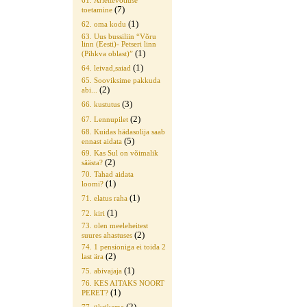
61. Äriettevõtluse
(7)
toetamine
(1)
62. oma kodu
63. Uus bussiliin “Võru
linn (Eesti)- Petseri linn
(1)
(Pihkva oblast)”
(1)
64. leivad,saiad
65. Sooviksime pakkuda
(2)
abi...
(3)
66. kustutus
(2)
67. Lennupilet
68. Kuidas hädasolija saab
(5)
ennast aidata
69. Kas Sul on võimalik
(2)
säästa?
70. Tahad aidata
(1)
loomi?
(1)
71. elatus raha
(1)
72. kiri
73. olen meeleheitest
(2)
suures ahastuses
74. 1 pensioniga ei toida 2
(2)
last ära
(1)
75. abivajaja
76. KES AITAKS NOORT
(1)
PERET?
(2)