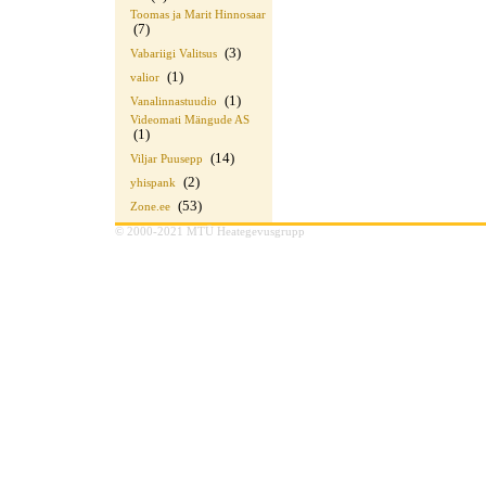
Toomas ja Marit Hinnosaar
(7)
(3)
Vabariigi Valitsus
(1)
valior
(1)
Vanalinnastuudio
Videomati Mängude AS
(1)
(14)
Viljar Puusepp
(2)
yhispank
(53)
Zone.ee
© 2000-2021 MTÜ Heategevusgrupp