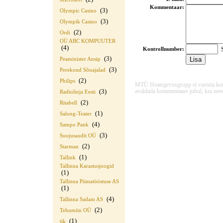
Kommentaar:
(3)
Olympic Casino
(3)
Olympik Casino
(2)
Ordi
OÜ ABC KOMPUUTER
(4)
S
Kontrollnumber:
(3)
Peaminister Ansip
(3)
Perekond Sõnajalad
(2)
Philips
MTÜ Heategevusgrupp ei vastuta komme
(3)
avaldada kommentaare juhul, kui need
Radiolinja Eesti
(2)
Ritabell
(1)
Salong-Teater
(4)
Sampo Pank
(3)
Soojusaudit OÜ
(2)
Starman
(1)
Tallink
Tallinna Karastusjoogid
(1)
Tallinna Piimatööstuse AS
(1)
(4)
Tallinna Sadam AS
(2)
Tehumiin OÜ
(1)
tik