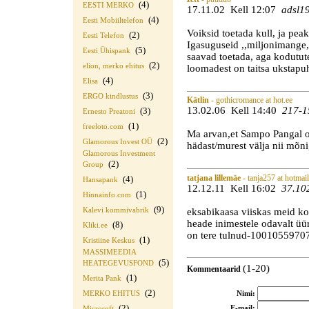
(4)
EESTI MERKO
17.11.02 Kell 12:07
adsl1
(4)
Eesti Mobiiltelefon
Voiksid toetada kull, ja peak
(2)
Eesti Telefon
Igasuguseid ,,miljonimange,
(5)
Eesti Ühispank
saavad toetada, aga kodutut
(2)
elion, merko ehitus
loomadest on taitsa ukstapu
(4)
Elisa
(3)
ERGO kindlustus
Kätlin
- gothicromance at hot.ee
13.02.06 Kell 14:40
217-1
(3)
Ernesto Preatoni
(1)
freeloto.com
Ma arvan,et Sampo Pangal on
(2)
Glamorous Invest OÜ
hädast/murest välja nii mõni
Glamorous Investment
(2)
Group
tatjana lillemäe
- tanja257 at hotmai
(4)
Hansapank
12.12.11 Kell 16:02
37.10
(1)
Hinnainfo.com
(9)
eksabikaasa viiskas meid ko
Kalevi kommivabrik
heade inimestele odavalt üür
(8)
Kliki.ee
on tere tulnud-10010559707
(1)
Kristiine Keskus
MASSIMEEDIA
(5)
HEATEGEVUSFOND
(1-20)
Kommentaarid
(1)
Merita Pank
(2)
Nimi:
MERKO EHITUS
(2)
E-mail:
Microsoft