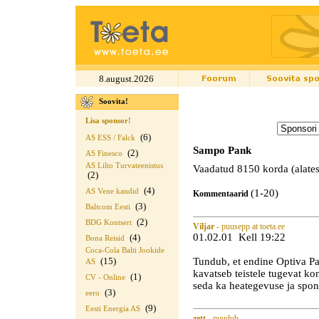
8.august.2026
Soovita!
Lisa sponsor!
(6)
AS ESS / Falck
Sampo Pank
(2)
AS Finesco
AS Lilto Turvateenistus
Vaadatud 8150 korda (alates
(2)
(4)
AS Vene kandid
(1-20)
Kommentaarid
(3)
Baltcom Eesti
(2)
BDG Kontsert
Viljar
- puusepp at toeta.ee
01.02.01 Kell 19:22
(4)
Bona Reisid
Coca-Cola Balti Jookide
Tundub, et endine Optiva Pa
(15)
AS
kavatseb teistele tugevat k
(1)
CV - Online
seda ka heategevuse ja spons
(3)
eero
(9)
Eesti Energia AS
zett
- puudub