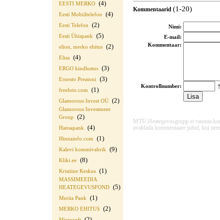
(4)
EESTI MERKO
(1-20)
Kommentaarid
(4)
Eesti Mobiiltelefon
(2)
Eesti Telefon
Nimi:
(5)
Eesti Ühispank
E-mail:
Kommentaar:
(2)
elion, merko ehitus
(4)
Elisa
(3)
ERGO kindlustus
(3)
Ernesto Preatoni
S
Kontrollnumber:
(1)
freeloto.com
(2)
Glamorous Invest OÜ
Glamorous Investment
(2)
Group
MTÜ Heategevusgrupp ei vastuta komme
(4)
avaldada kommentaare juhul, kui need
Hansapank
(1)
Hinnainfo.com
(9)
Kalevi kommivabrik
(8)
Kliki.ee
(1)
Kristiine Keskus
MASSIMEEDIA
(5)
HEATEGEVUSFOND
(1)
Merita Pank
(2)
MERKO EHITUS
(2)
Microsoft