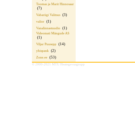
Toomas ja Marit Hinnosaar
(7)
(3)
Vabariigi Valitsus
(1)
valior
(1)
Vanalinnastuudio
Videomati Mängude AS
(1)
(14)
Viljar Puusepp
(2)
yhispank
(53)
Zone.ee
© 2000-2021 MTÜ Heategevusgrupp