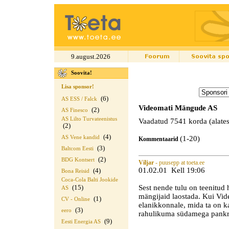
9.august.2026
Soovita!
Lisa sponsor!
(6)
AS ESS / Falck
Videomati Mängude AS
(2)
AS Finesco
AS Lilto Turvateenistus
Vaadatud 7541 korda (alates
(2)
(4)
AS Vene kandid
(1-20)
Kommentaarid
(3)
Baltcom Eesti
(2)
BDG Kontsert
Viljar
- puusepp at toeta.ee
01.02.01 Kell 19:06
(4)
Bona Reisid
Coca-Cola Balti Jookide
Sest nende tulu on teenitu
(15)
AS
mängijaid laostada. Kui Vid
(1)
CV - Online
elanikkonnale, mida ta on ka
(3)
eero
rahulikuma südamega pankrot
(9)
Eesti Energia AS