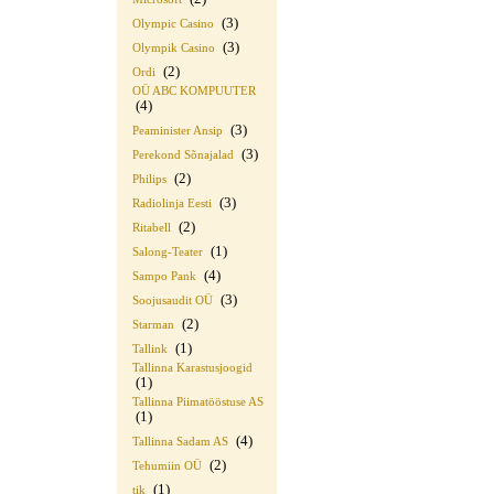
(3)
Olympic Casino
(3)
Olympik Casino
(2)
Ordi
OÜ ABC KOMPUUTER
(4)
(3)
Peaminister Ansip
(3)
Perekond Sõnajalad
(2)
Philips
(3)
Radiolinja Eesti
(2)
Ritabell
(1)
Salong-Teater
(4)
Sampo Pank
(3)
Soojusaudit OÜ
(2)
Starman
(1)
Tallink
Tallinna Karastusjoogid
(1)
Tallinna Piimatööstuse AS
(1)
(4)
Tallinna Sadam AS
(2)
Tehumiin OÜ
(1)
tik