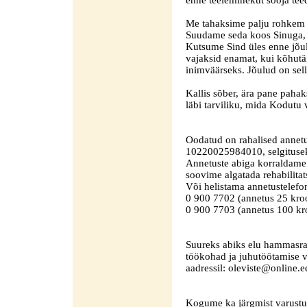
enne teeleminekut sooja tee
Me tahaksime palju rohkem 
Suudame seda koos Sinuga, 
Kutsume Sind üles enne jõu
vajaksid enamat, kui kõhutäi
inimväärseks. Jõulud on sel
Kallis sõber, ära pane pahak
läbi tarviliku, mida Kodutu
Oodatud on rahalised annet
10220025984010, selgitusek
Annetuste abiga korraldame
soovime algatada rehabilitat
Või helistama annetustelefo
0 900 7702 (annetus 25 kroo
0 900 7703 (annetus 100 kr
Suureks abiks elu hammasrat
töökohad ja juhutöötamise v
aadressil: oleviste@online
Kogume ka järgmist varustu