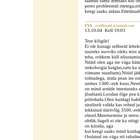
saanud sama armsaks kui o
peres probleemid riietega,e
keegi saaks aidata.Ettetänad
EVA
- evalillevald at hotmail.com
13.10.04 Kell 19:03
Tere kõigile!
Ei ole kunagi selliseid lehe
suureks sooviks oleks teisi
teha, rohkem küll nõustamise
Nüüd olen aga ise väga hätt
onkoloogia haiglas,sain ka s
viimane staadium).Nüüd jätk
rohtudega, mida pean ise os
umbes 1300.-eek kuus.Need r
on mind arstide imestuseks 
jõudsasti.Loodan õige pea ka
pöörduda.Olen kuidagi hakk
sisuliselt valida kas rohud 
tekkinud üürivõlg 3500.-eek.E
olnud.Muretsemine ja stress
ohtlik.Sageli ei ole ka söögi 
on küsida, aga
kui keegi saaks mind kuidag
Oodatud on väga nii rahalin