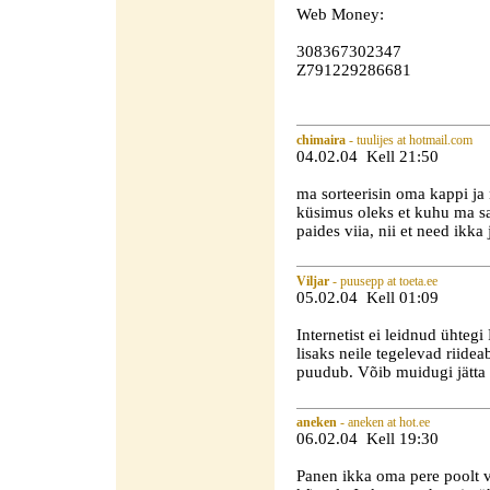
Web Money:
308367302347
Z791229286681
chimaira
- tuulijes at hotmail.com
04.02.04 Kell 21:50
ma sorteerisin oma kappi ja
küsimus oleks et kuhu ma sa
paides viia, nii et need ikka
Viljar
- puusepp at toeta.ee
05.02.04 Kell 01:09
Internetist ei leidnud ühteg
lisaks neile tegelevad riid
puudub. Võib muidugi jätta k
aneken
- aneken at hot.ee
06.02.04 Kell 19:30
Panen ikka oma pere poolt vä