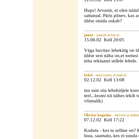
Hups! Arvasin, et olen nüüd 
sattunud. Päris põnev, kas a
üldse otsida oskab?
janno
- janno6 at hot.ee
15.06.02 Kell 20:05
Väga huvitav lehekülg on ü
üldse sest näha on,et toetus
teha reklaami sellele lehele.
kristi
- mud.sunny at mail.ee
02.12.02 Kell 13:08
ma sain siia leheküljele koe
teel...loomi nii nähes tekib 
võimalik)
Oleviste kogudus
- oleviste at online
07.12.02 Kell 17:22
Kodutu - kes ta selline on? 
luua, saamatu, kes ei suuda