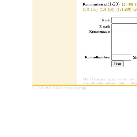
(1-20)
Kommentaarid
(21-40)
(
(141-160)
(161-180)
(181-200)
(2
Nimi:
E-mail:
Kommentaar:
Sis
Kontrollnumber:
MTÜ Heategevusgrupp ei vastuta komme
avaldada kommentaare juhul, kui need
© 2000-2021 MTÜ Heategevusgrupp