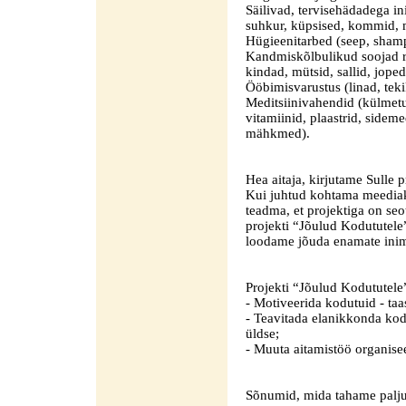
Säilivad, tervisehädadega in
suhkur, küpsised, kommid, m
Hügieenitarbed (seep, sham
Kandmiskõlbulikud soojad ri
kindad, mütsid, sallid, jope
Ööbimisvarustus (linad, teki
Meditsiinivahendid (külmetus
vitamiinid, plaastrid, sidem
mähkmed).
Hea aitaja, kirjutame Sulle p
Kui juhtud kohtama meediaka
teadma, et projektiga on se
projekti “Jõulud Kodututele
loodame jõuda enamate inim
Projekti “Jõulud Kodututele
- Motiveerida kodutuid - ta
- Teavitada elanikkonda kod
üldse;
- Muuta aitamistöö organise
Sõnumid, mida tahame palju