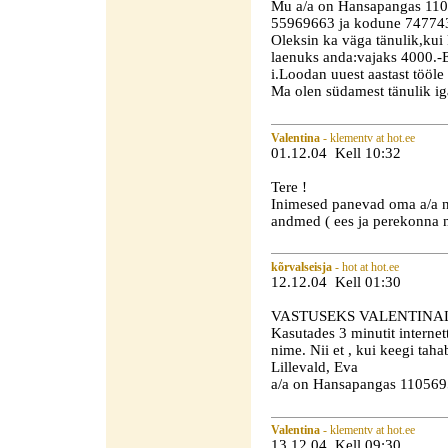
Mu a/a on Hansapangas 110
55969663 ja kodune 74774
Oleksin ka väga tänulik,kui
laenuks anda:vajaks 4000.-
i.Loodan uuest aastast tööle
Ma olen südamest tänulik iga
Valentina
- klementv at hot.ee
01.12.04 Kell 10:32
Tere !
Inimesed panevad oma a/a n
andmed ( ees ja perekonna ni
kõrvalseisja
- hot at hot.ee
12.12.04 Kell 01:30
VASTUSEKS VALENTINAL
Kasutades 3 minutit internett
nime. Nii et , kui keegi tahab
Lillevald, Eva
a/a on Hansapangas 11056
Valentina
- klementv at hot.ee
13.12.04 Kell 09:30