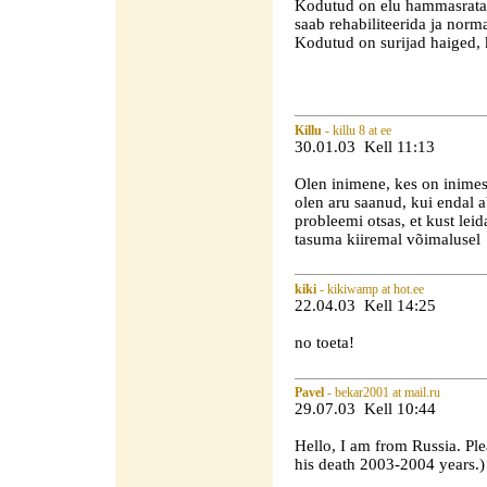
Kodutud on elu hammasratast
saab rehabiliteerida ja norma
Kodutud on surijad haiged, 
Killu
- killu 8 at ee
30.01.03 Kell 11:13
Olen inimene, kes on inime
olen aru saanud, kui endal ab
probleemi otsas, et kust lei
tasuma kiiremal võimalusel
kiki
- kikiwamp at hot.ee
22.04.03 Kell 14:25
no toeta!
Pavel
- bekar2001 at mail.ru
29.07.03 Kell 10:44
Hello, I am from Russia. Ple
his death 2003-2004 years.)