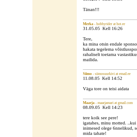
Tänan!!!
Merka
- hobbyrider at hot.ee
31.05.05 Kell 16:26
Tere,
ka mina otsin endale sponsor
hakata tegelema võistlusspo
rahaliselt toetama vastastiku
mailida.
Siimo
- siimosuurkivi at email.ee
11.08.05 Kell 14:52
Väga tore on teisi aidata
Maarja
- maarjamari at gmail.com
08.09.05 Kell 14:23
tere koik see pere!
igatahes, minu motted. ..kui 
inimesed olege 6nnelikud, se
mida tahate!