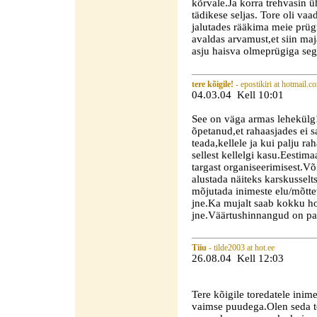
kõrvale.Ja korra trehvasin ü
tädikese seljas. Tore oli va
jalutades rääkima meie prügi
avaldas arvamust,et siin ma
asju haisva olmeprügiga segi
tere kõigile!
- epostikiri at hotmail.c
04.03.04 Kell 10:01
See on väga armas lehekülg!O
õpetanud,et rahaasjades ei 
teada,kellele ja kui palju r
sellest kellelgi kasu.Eestima
targast organiseerimisest.Võ
alustada näiteks karskusselts
mõjutada inimeste elu/mõttevi
jne.Ka mujalt saab kokku ho
jne.Väärtushinnangud on pai
Tiiu
- tilde2003 at hot.ee
26.08.04 Kell 12:03
Tere kõigile toredatele inim
vaimse puudega.Olen seda tö