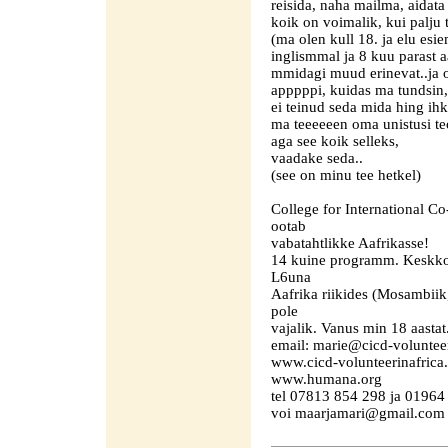
reisida, naha mailma, aidata
koik on voimalik, kui palju 
(ma olen kull 18. ja elu es
inglismmal ja 8 kuu parast aa
mmidagi muud erinevat..ja o
apppppi, kuidas ma tundsin,
ei teinud seda mida hing ihka
ma teeeeeen oma unistusi te
aga see koik selleks,
vaadake seda..
(see on minu tee hetkel)
College for International 
ootab
vabatahtlikke Aafrikasse!
14 kuine programm. Keskkonn
L6una
Aafrika riikides (Mosambii
pole
vajalik. Vanus min 18 aastat
email: marie@cicd-volunteer
www.cicd-volunteerinafrica
www.humana.org
tel 07813 854 298 ja 01964
voi maarjamari@gmail.com