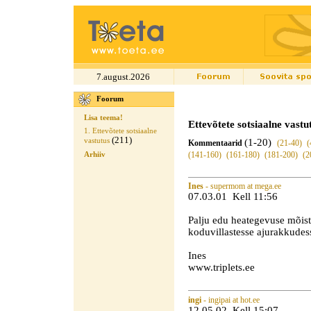
7.august.2026
Foorum
Lisa teema!
Ettevõtete sotsiaalne vastu
1. Ettevõtete sotsiaalne
(211)
(1-20)
vastutus
Kommentaarid
(21-40)
(
(141-160)
(161-180)
(181-200)
(2
Arhiiv
Ines
- supermom at mega.ee
07.03.01 Kell 11:56
Palju edu heategevuse mõiste
koduvillastesse ajurakkudes
Ines
www.triplets.ee
ingi
- ingipai at hot.ee
12.05.02 Kell 15:07