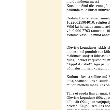
muidu mõttetu mees?
Kutsume Sind üles enne jõu
pakkuda talle lihtsat inimvää
Oodatud on rahalised annet
10220025984010, selgitusek
Võid ka helistada annetuste
või 0 900 7703 (annetus 100
Võtame vastu ka muid annet
Oleviste koguduses tekkis s
inimesi, kel puudub soe kõhu
rääkimata soojast õdusast k
Mingil hetkel karjuvad nii 
“Appi! Aidake!”. Aga paljud
võimalust lihtsalt kusagil oll
Kodutu - kes ta selline on? 
luua, saamatu, kes ei suuda
muidu mõttetu mees, kes on
Täna ei suuda linn enamat, 
Oleviste koguduse töötegij
kõhutäit (Kauge tn varjupaig
peletab. Elujõulised, kes 