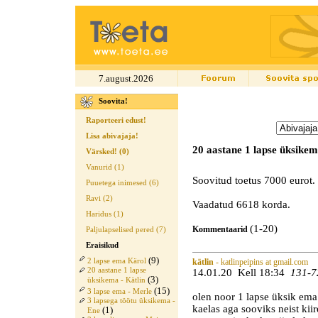
7.august.2026
Soovita!
Raporteeri edust!
Lisa abivajaja!
20 aastane 1 lapse üksikem
Värsked! (0)
Vanurid (1)
Soovitud toetus 7000 eurot.
Puuetega inimesed (6)
Ravi (2)
Vaadatud 6618 korda.
Haridus (1)
(1-20)
Kommentaarid
Paljulapselised pered (7)
Eraisikud
(9)
2 lapse ema Kärol
kätlin
- katlinpeipins at gmail.com
20 aastane 1 lapse
14.01.20 Kell 18:34
131-7
(3)
üksikema - Kätlin
(15)
3 lapse ema - Merle
olen noor 1 lapse üksik ema
3 lapsega töötu üksikema -
kaelas aga sooviks neist kiir
(1)
Ene