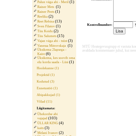
(1)
Palun väga abi - Meril
(1)
Rainer Mets
(1)
Rainer Peets
(2)
Reelika
(13)
Reet Rebina
S
Kontrollnumber:
(1)
Sven Filatov
(2)
Tiiu Koidu
(15)
Tiiu Salumets
(3)
Vajan väga abi - tsüst
(1)
Vanessa Mitrovskaja
MTÜ Heategevusgrupp ei vastuta komme
Üksikema 2lapsega -
avaldada kommentaare juhul, kui need
(6)
Kaire
Üksikema, kes soovib oma
(1)
elu korda saada - Liisi
Hoolekanne (1)
Projektid (1)
Kodutud (3)
Ennetustöö (1)
Abipakkujad (1)
Võlad (11)
Liigitamata:
Ühekordse abi
(103)
vajajad
(4)
ÜLLAR KING
(3)
kaits
(2)
Melani Ivanov