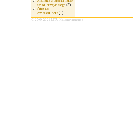
Üksikema 3 lapsega,kellest
(2)
üks on erivajadusega
Vajan abi
(1)
tervisekuludeks
© 2000-2021 MTÜ Heategevusgrupp