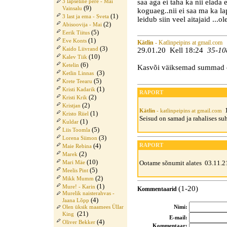
saa aga ei taha ka nii elada 
3 lapseline pere - Mai
(9)
Vainsalu
koguaeg..nii ei saa ma ka l
(1)
3 last ja ema - Sveta
leidub siin veel aitajaid ...o
(2)
Abisoovija - Mai
(5)
Eerik Tiitus
(1)
Eve Konts
Kätlin
- Katlinpeipins at gmail.com
(3)
29.01.20 Kell 18:24
35-10
Kaido Liivrand
(10)
Kalev Tiik
(6)
Ketelin
Kasvõi väiksemad summad o
(3)
Ketlin Linnas
(5)
Krete Teearu
(1)
Kristi Kadarik
RAPORT
(2)
Kristi Krik
(2)
Kristjan
1
Kätlin
- katlinpeipins at gmail.com
(1)
Kristo Riiel
Seisud on samad ja rahalises s
(1)
Kuldar
(5)
Liis Toomla
(3)
Lorena Siimon
(4)
RAPORT
Maie Rebina
(2)
Marek
(10)
Ootame sõnumit alates 03.11.2
Mari Mäe
(5)
Meelis Pint
(2)
Mikk Mumm
(1)
Mure! - Karin
(1-20)
Kommentaarid
Murelik naisterahvas -
(4)
Jaana Lõpp
Nimi:
Olen üksik maamees Üllar
(21)
King
E-mail:
(4)
Oliver Bekker
Kommentaar: