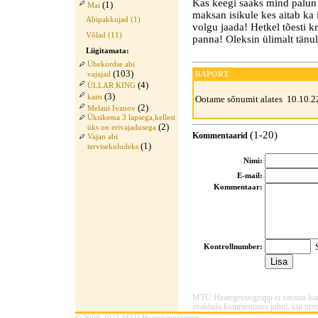
Kas keegi saaks mind palun a
(1)
Mai
maksan isikule kes aitab ka il
Abipakkujad (1)
volgu jaada! Hetkel tõesti kri
Võlad (11)
panna! Oleksin ülimalt tänul
Liigitamata:
Ühekordse abi
(103)
RAPORT
vajajad
(4)
ÜLLAR KING
(3)
kaits
Ootame sõnumit alates 10.10.2
(2)
Melani Ivanov
Üksikema 3 lapsega,kellest
(2)
üks on erivajadusega
(1-20)
Kommentaarid
Vajan abi
(1)
tervisekuludeks
Nimi:
E-mail:
Kommentaar:
S
Kontrollnumber:
MTÜ Heategevusgrupp ei vastuta komme
avaldada kommentaare juhul, kui need
© 2000-2021 MTÜ Heategevusgrupp