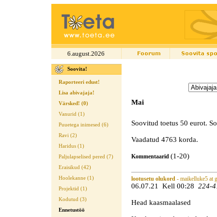
6.august.2026
Soovita!
Raporteeri edust!
Lisa abivajaja!
Mai
Värsked! (0)
Vanurid (1)
Soovitud toetus 50 eurot. S
Puuetega inimesed (6)
Ravi (2)
Vaadatud 4763 korda.
Haridus (1)
(1-20)
Kommentaarid
Paljulapselised pered (7)
Eraisikud (42)
Hoolekanne (1)
lootusetu olukord
- maikelluke5 at 
06.07.21 Kell 00:28
224-4
Projektid (1)
Kodutud (3)
Head kaasmaalased
Ennetustöö