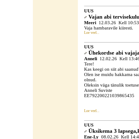
UUS
Vajan abi tervisekul
Meeri
12.03.26 Kell 10:53
Vaja hambaravile kiiresti.
Loe veel...
UUS
Ühekordse abi vajaj
Anneli
12.02.26 Kell 13:4
Tere!
Kas keegi on siit abi saanud
Olen ise muidu hakkama saa
olnud.
Oleksin väga tänulik toetuse
Anneli Suviste
EE792200221039865435
Loe veel...
UUS
Üksikema 3 lapsega,k
Ene-Ly
08.02.26 Kell 14: