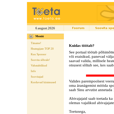
6.august.2026
Menüü
Täname!
Kuidas töötab?
Heategijate TOP 20
See portaal töötab põhimõtte
Kuu Sponsor
või eraisikud, panevad välja
Soovita sõbrale!
saavad valida, millisele hea
otsusest sõltub see, kes saab
Vabatahtlikud
Info
Soovitajad
Valides parempoolsest veerus
Korduvad küsimused
oma äranägemist mööda spons
saab Sinu arvutist annetada 
Abivajajaid saab toetada ka 
olemas vajalikud abivajaja
Toetusega,