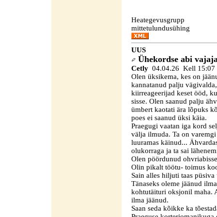
Heategevusgrupp
mittetulundusühing
UUS
Ühekordse abi vajaj
Cetly
04.04.26 Kell 15:07
Olen üksikema, kes on jäänu
kannatanud palju vägivalda
kiirreageerijad keset ööd, 
sisse. Olen saanud palju äh
ümbert kaotati ära lõpuks kõ
poes ei saanud üksi käia.
Praegugi vaatan iga kord sel
välja ilmuda. Ta on varemgi
luuramas käinud... Ähvardas 
olukorraga ja ta sai lähenem
Olen pöördunud ohvriabisse 
Olin pikalt töötu- toimus k
Sain alles hiljuti taas püsiv
Tänaseks oleme jäänud ilma
kohtutäituri oksjonil maha. 
ilma jäänud.
Saan seda kõikke ka tõestad
Praeguse korteriomanikuga on