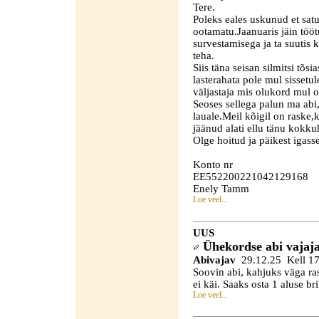
Tere.
Poleks eales uskunud et satu
ootamatu.Jaanuaris jäin töö
survestamisega ja ta suuti
teha.
Siis täna seisan silmitsi tõs
lasterahata pole mul sissetu
väljastaja mis olukord mul 
Seoses sellega palun ma abi
lauale.Meil kõigil on raske,
jäänud alati ellu tänu kokku
Olge hoitud ja päikest igass
Konto nr
EE552200221042129168
Enely Tamm
Loe veel...
UUS
Ühekordse abi vajaj
Abivajav
29.12.25 Kell 17
Soovin abi, kahjuks väga ras
ei käi. Saaks osta 1 aluse bri
Loe veel...