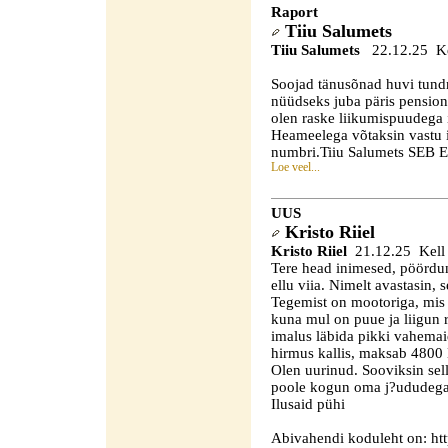
Raport
Tiiu Salumets
Tiiu Salumets
22.12.25 Ke
Soojad tänusõnad huvi tundm
nüüdseks juba päris pension
olen raske liikumispuudega 
Heameelega võtaksin vastu i
numbri.Tiiu Salumets SEB
Loe veel...
UUS
Kristo Riiel
Kristo Riiel
21.12.25 Kell 
Tere head inimesed, pöördun
ellu viia. Nimelt avastasin, s
Tegemist on mootoriga, mis
kuna mul on puue ja liigun 
imalus läbida pikki vahemaid
hirmus kallis, maksab 4800 E
Olen uurinud. Sooviksin sel
poole kogun oma j?ududega, 
Ilusaid pühi
Abivahendi koduleht on: htt