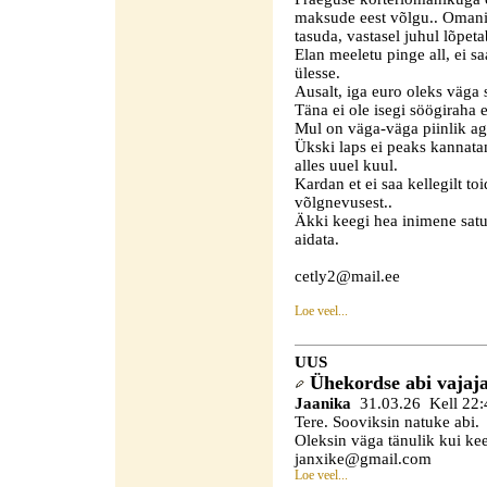
maksude eest võlgu.. Omanik
tasuda, vastasel juhul lõpeta
Elan meeletu pinge all, ei s
ülesse.
Ausalt, iga euro oleks väga 
Täna ei ole isegi söögiraha
Mul on väga-väga piinlik ag
Ükski laps ei peaks kannata
alles uuel kuul.
Kardan et ei saa kellegilt t
võlgnevusest..
Äkki keegi hea inimene satu
aidata.
cetly2@mail.ee
Loe veel...
UUS
Ühekordse abi vajaj
Jaanika
31.03.26 Kell 22:
Tere. Sooviksin natuke abi.
Oleksin väga tänulik kui keeg
janxike@gmail.com
Loe veel...