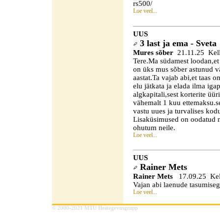
rs500/
Loe veel...
UUS
3 last ja ema - Sveta
Mures sõber
21.11.25 Kell
Tere.Ma südamest loodan,et s
on üks mus sõber astunud väl
aastat.Ta vajab abi,et taas o
elu jätkata ja elada ilma ig
algkapitali,sest korterite üü
vähemalt 1 kuu ettemaksu.se
vastu uues ja turvalises kod
Lisaküsimused on oodatud mai
ohutum neile.
Loe veel...
UUS
Rainer Mets
Rainer Mets
17.09.25 Kel
Vajan abi laenude tasumiseg
Loe veel...
© 2000-2021 MTÜ Heategevusgrupp