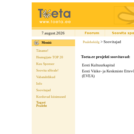
7.august.2026
> Soovitajad
Pealehekülg
Menüü
Täname!
Toeta.ee projekti soovitavad:
Heategijate TOP 20
Kuu Sponsor
Eesti Kultuurkapital
Eesti Väike- ja Keskmiste Ettevõ
Soovita sõbrale!
(EVEA)
Vabatahtlikud
Info
Soovitajad
Korduvad küsimused
Tagasi
Pealeht