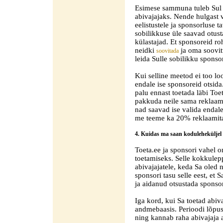
Esimese sammuna tuleb Sul 
abivajajaks. Nende hulgast 
eelistustele ja sponsorluse 
sobilikkuse üle saavad otus
külastajad. Et sponsoreid ro
neidki
ja oma soovitu
soovitada
leida Sulle sobilikku sponsor
Kui selline meetod ei too lo
endale ise sponsoreid otsida.
palu ennast toetada läbi To
pakkuda neile sama reklaam
nad saavad ise valida endale
me teeme ka 20% reklaamita
4. Kuidas ma saan koduleheküljel 
Toeta.ee ja sponsori vahel 
toetamiseks. Selle kokkule
abivajajatele, keda Sa oled 
sponsori tasu selle eest, et
ja aidanud otsustada sponso
Iga kord, kui Sa toetad abiv
andmebaasis. Perioodi lõpus
ning kannab raha abivajaja 