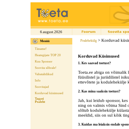
6.august.2026
> Korduvad küs
Pealehekülg
Menüü
Täname!
Heategijate TOP 20
Korduvad Küsimused
Kuu Sponsor
1. Kes saavad toetust?
Soovita sõbrale!
Toeta.ee abiga on võimalik le
Vabatahtlikud
füüsilistel ja juriidilistel i
Info
ettevõtete ja kodulehekülje k
Soovitajad
2. Kas mina saaksin toetust?
Korduvad küsimused
Tagasi
Jah, kui leidub sponsor, kes 
Pealeht
ning on valmis võtma Sind 
sõltub kodulehekülje külasta
meeldid, siis on sul kõik ti
3. Kuidas ma leiaksin endale spon