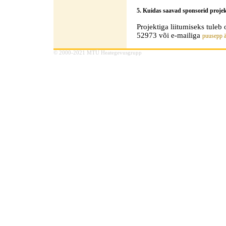
5. Kuidas saavad sponsorid projek
Projektiga liitumiseks tuleb
52973 või e-mailiga
puusepp ät
© 2000-2021 MTÜ Heategevusgrupp