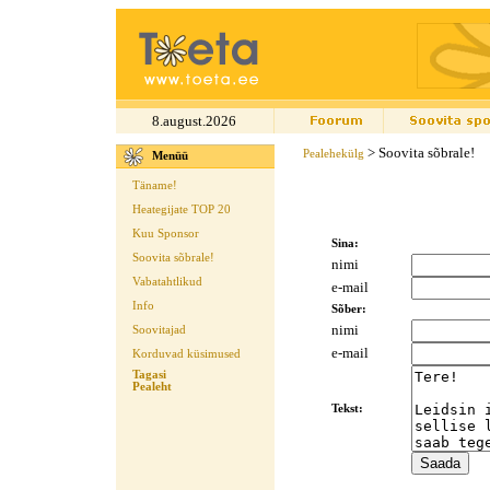
8.august.2026
> Soovita sõbrale!
Pealehekülg
Menüü
Täname!
Heategijate TOP 20
Kuu Sponsor
Sina:
Soovita sõbrale!
nimi
Vabatahtlikud
e-mail
Info
Sõber:
nimi
Soovitajad
e-mail
Korduvad küsimused
Tagasi
Pealeht
Tekst: