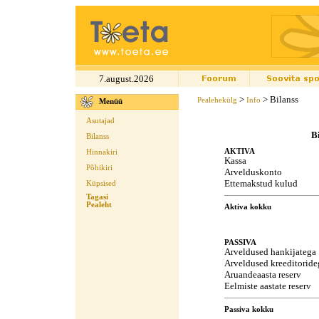
7.august.2026
>
> Bilanss
Pealehekülg
Info
Menüü
Asutajad
B
Bilanss
AKTIVA
Hinnakiri
Kassa
Põhikiri
Arvelduskonto
Ettemakstud kulud
Küpsised
Tagasi
Pealeht
Aktiva kokku
PASSIVA
Arveldused hankijatega
Arveldused kreeditoride
Aruandeaasta reserv
Eelmiste aastate reserv
Passiva kokku