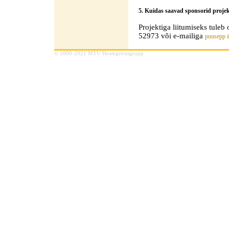
5. Kuidas saavad sponsorid projek
Projektiga liitumiseks tuleb
52973 või e-mailiga
puusepp ät
© 2000-2021 MTÜ Heategevusgrupp