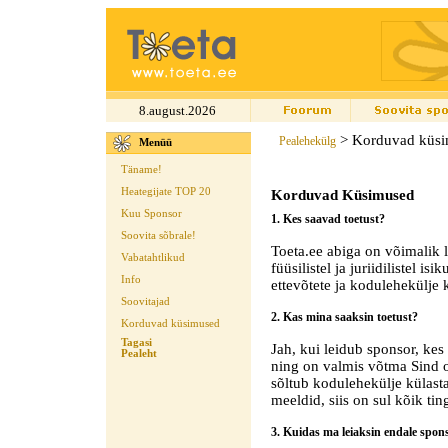
8.august.2026
> Korduvad küs
Pealehekülg
Menüü
Täname!
Heategijate TOP 20
Korduvad Küsimused
Kuu Sponsor
1. Kes saavad toetust?
Soovita sõbrale!
Toeta.ee abiga on võimalik le
Vabatahtlikud
füüsilistel ja juriidilistel i
Info
ettevõtete ja kodulehekülje k
Soovitajad
2. Kas mina saaksin toetust?
Korduvad küsimused
Tagasi
Jah, kui leidub sponsor, kes 
Pealeht
ning on valmis võtma Sind 
sõltub kodulehekülje külasta
meeldid, siis on sul kõik ti
3. Kuidas ma leiaksin endale spon