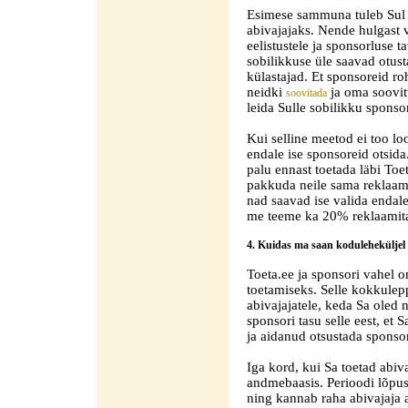
Esimese sammuna tuleb Sul 
abivajajaks. Nende hulgast 
eelistustele ja sponsorluse 
sobilikkuse üle saavad otus
külastajad. Et sponsoreid ro
neidki
ja oma soovitu
soovitada
leida Sulle sobilikku sponsor
Kui selline meetod ei too lo
endale ise sponsoreid otsida.
palu ennast toetada läbi To
pakkuda neile sama reklaam
nad saavad ise valida endale
me teeme ka 20% reklaamita
4. Kuidas ma saan koduleheküljel 
Toeta.ee ja sponsori vahel 
toetamiseks. Selle kokkule
abivajajatele, keda Sa oled 
sponsori tasu selle eest, et
ja aidanud otsustada sponso
Iga kord, kui Sa toetad abiv
andmebaasis. Perioodi lõpus
ning kannab raha abivajaja 