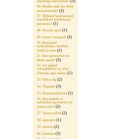
(3)
lehekülge ettevõtetele?
46. Kuidas saab siin lehel
(2)
sponsoreerida?
47. Millised funktsioonid
muudaksid andmebaasi
(1)
paremaks?
(1)
48. Noorde sport
(3)
49. koerte varjupaik
50. Kasutatud
kodutehnika, mööbel,
(1)
riided ja muu
51. Kas sponsorlust on
(5)
lihtne saada?
52. kui paljud
vabatahtlikud on nõus
(1)
ürituselé appi tulema
(2)
53. Sõbra õlg
(3)
54. Õigusabi
(1)
55. Annetustelefonid
56. Kas teadsid, et
mõõdukas sponsorlus on
(2)
maksuvaba?
(2)
57. Tasuta prillid
(1)
58. asjaoigus
(2)
59. annetus
(3)
60. aitamine