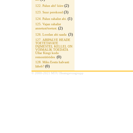
(2)
122. Palun abi! kiire
(3)
123. Suur perekond
(1)
124. Palun rahalist abi.
125. Vajan rahalist
(2)
annetust/toetust.
(3)
126. Loodan abi saada
127. ABIPALVE HEADE
TOETETAVATE
INIMESTEL KELLEL ON
VÕIMALIK TOEDATA
Üllar Kingi kodu
(0)
remontitöödes
128. Miks Eestis halvasti
(0)
läheb?
© 2000-2021 MTÜ Heategevusgrupp