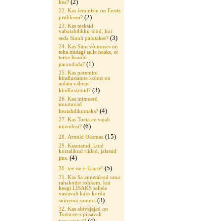
(2)
hea?
22. Kas feminism on Eestis
(2)
probleem?
23. Kas teeksid
vabatahtlikku tööd, kui
(3)
seda Sinult palutakse?
24. Kas Sinu vôimuses on
teha midagi selle heaks, et
teiste heaolu
(1)
parandada?
25. Kas paremini
kindlustatute kohus on
aidata vähem
(3)
kindlustatuid?
26. Kas inimesed
muutuvad
(4)
heatahtlikumaks?
27. Kas Toeta.ee vajab
(6)
uuendusi?
(15)
28. Arnold Oksmaa
29. Kasutatud, kuid
korralikud riided, jalatsid
(4)
jms.
(5)
30. tee ise e-kaarte!
31. Kas Sa annetaksid oma
rahakotist rohkem, kui
keegi LISAKS sellele
vastavalt kaks korda
(3)
suurema summa
32. Kas abivajajad on
Toeta.ee-s piisavalt
(4)