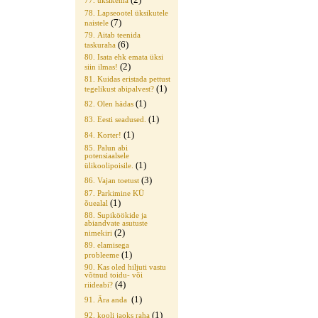
77. üksikema
78. Lapseootel üksikutele
(7)
naistele
79. Aitab teenida
(6)
taskuraha
80. Isata ehk emata üksi
(2)
siin ilmas!
81. Kuidas eristada pettust
(1)
tegelikust abipalvest?
(1)
82. Olen hädas
(1)
83. Eesti seadused.
(1)
84. Korter!
85. Palun abi
potensiaalsele
(1)
ülikoolipoisile.
(3)
86. Vajan toetust
87. Parkimine KÜ
(1)
õuealal
88. Supiköökide ja
abiandvate asutuste
(2)
nimekiri
89. elamisega
(1)
probleeme
90. Kas oled hiljuti vastu
võtnud toidu- või
(4)
riideabi?
(1)
91. Ära anda
(1)
92. kooli jaoks raha