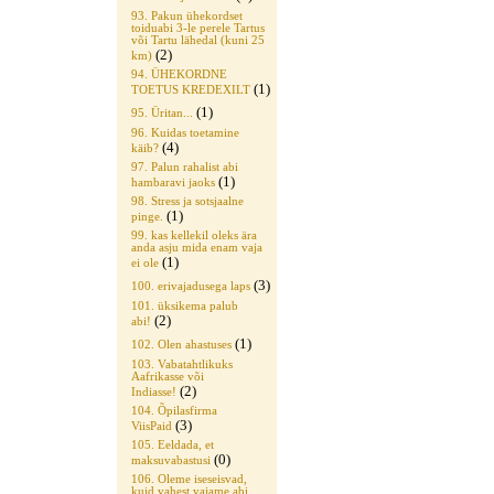
93. Pakun ühekordset
toiduabi 3-le perele Tartus
või Tartu lähedal (kuni 25
(2)
km)
94. ÜHEKORDNE
(1)
TOETUS KREDEXILT
(1)
95. Üritan...
96. Kuidas toetamine
(4)
käib?
97. Palun rahalist abi
(1)
hambaravi jaoks
98. Stress ja sotsjaalne
(1)
pinge.
99. kas kellekil oleks ära
anda asju mida enam vaja
(1)
ei ole
(3)
100. erivajadusega laps
101. üksikema palub
(2)
abi!
(1)
102. Olen ahastuses
103. Vabatahtlikuks
Aafrikasse või
(2)
Indiasse!
104. Õpilasfirma
(3)
ViisPaid
105. Eeldada, et
(0)
maksuvabastusi
106. Oleme iseseisvad,
kuid vahest vajame abi