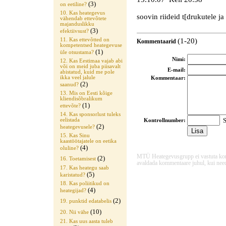
(3)
on eetiline?
10. Kas heategevus
soovin riideid t[drukutele j
vähendab ettevõtete
majanduslikku
(3)
efektiivsust?
(1-20)
11. Kas ettevõtted on
Kommentaarid
kompetentsed heategevuse
(1)
üle otsustama?
Nimi:
12. Kas Eestimaa vajab abi
või on meid juba piisavalt
E-mail:
abistatud, kuid me pole
ikka veel jalule
Kommentaar:
(2)
saanud?
13. Mis on Eesti kõige
kliendisõbralikum
(1)
ettevõte?
14. Kas sponsorlust tuleks
S
eelistada
Kontrollnumber:
(2)
heategevusele?
15. Kas Sinu
kaastöötajatele on eetika
(4)
oluline?
MTÜ Heategevusgrupp ei vastuta komme
(2)
16. Toetamisest
avaldada kommentaare juhul, kui need
17. Kas heategu saab
(5)
karistatud?
18. Kas poliitikud on
(4)
heategijad?
(2)
19. punktid edatabelis
(10)
20. Nii vähe
21. Kas uus aasta tuleb