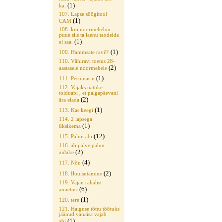
(1)
ka.
107. Lapse söögitool
(1)
CAM
108. kui noormehelon
puue siis ta laenu taodelda
(1)
ei saa.
(1)
109. Hammsate ravi!!
110. Vähiravi toetus 28-
(2)
aastasele noormehele
(1)
111. Pesumasin
112. Vajaks natuke
toiduabi , et palgapäevani
(2)
ära elada
(1)
113. Kas keegi
114. 2 lapsega
(1)
üksikema
(12)
115. Palun abi
116. abipalve,palun
(2)
aidake
(4)
117. Nõu
(2)
118. Iluuisutamine
119. Vajan rahalist
(6)
annetust
(1)
120. tere
121. Haiguse tõttu töötuks
jäänud vanaisa vajab
(1)
abi