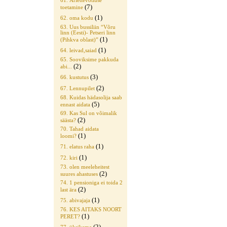
61. Äriettevõtluse
(7)
toetamine
(1)
62. oma kodu
63. Uus bussiliin “Võru
linn (Eesti)- Petseri linn
(1)
(Pihkva oblast)”
(1)
64. leivad,saiad
65. Sooviksime pakkuda
(2)
abi...
(3)
66. kustutus
(2)
67. Lennupilet
68. Kuidas hädasolija saab
(5)
ennast aidata
69. Kas Sul on võimalik
(2)
säästa?
70. Tahad aidata
(1)
loomi?
(1)
71. elatus raha
(1)
72. kiri
73. olen meeleheitest
(2)
suures ahastuses
74. 1 pensioniga ei toida 2
(2)
last ära
(1)
75. abivajaja
76. KES AITAKS NOORT
(1)
PERET?
(2)