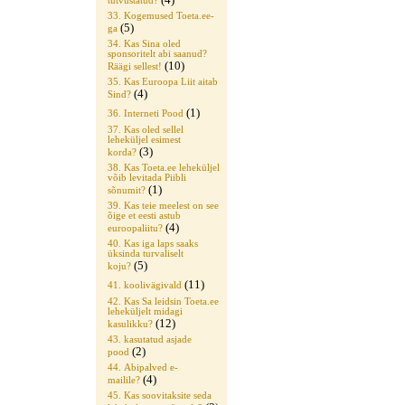
tutvustatud?
33. Kogemused Toeta.ee-
(5)
ga
34. Kas Sina oled
sponsoritelt abi saanud?
(10)
Räägi sellest!
35. Kas Euroopa Liit aitab
(4)
Sind?
(1)
36. Interneti Pood
37. Kas oled sellel
leheküljel esimest
(3)
korda?
38. Kas Toeta.ee leheküljel
võib levitada Piibli
(1)
sõnumit?
39. Kas teie meelest on see
õige et eesti astub
(4)
euroopaliitu?
40. Kas iga laps saaks
üksinda turvaliselt
(5)
koju?
(11)
41. koolivägivald
42. Kas Sa leidsin Toeta.ee
leheküljelt midagi
(12)
kasulikku?
43. kasutatud asjade
(2)
pood
44. Abipalved e-
(4)
mailile?
45. Kas soovitaksite seda