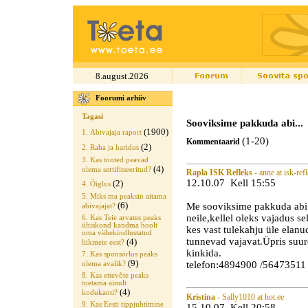
8.august.2026
Foorumi arhiiv
Tagasi
Sooviksime pakkuda abi...
(1900)
1. Abivajaja raport
(1-20)
Kommentaarid
(2)
2. Raha ja haridus
3. Kas tooted peavad
(4)
olema sertifitseeritud?
Rapla ISK Refleks
- anne at isk-ref
12.10.07 Kell 15:55
(2)
4. Õiglus
5. Miks ma peaksin aitama
(6)
Me sooviksime pakkuda abi,
abivajajat?
neile,kellel oleks vajadus sel
6. Kas Teie arvates peaks
ühiskond kandma hoolt
kes vast tulekahju üle elanud
oma vähekindlustatud
tunnevad vajavat.Üpris suure
(4)
liikmete eest?
kinkida.
7. Kas sponsorlus peaks
(9)
telefon:4894900 /56473511
olema avalik?
8. Kas ettevõte peaks
toetama ainult
(4)
kodukanti?
Kristina
- Sally1010 at hot.ee
9. Kas Eesti tippjuhtimine
15.10.07 Kell 20:58