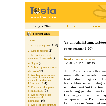
9.august.2026
Foorumi arhiiv
Tagasi
Vajan rahalist annetust/toe
(1900)
1. Abivajaja raport
(1-20)
Kommentaarid
(2)
2. Raha ja haridus
3. Kas tooted peavad
(4)
olema sertifitseeritud?
Kendra
- kendrak at hot.ee
12.01.23 Kell 18:38
(2)
4. Õiglus
5. Miks ma peaksin aitama
(6)
Tere! Pöördun siia sellise m
abivajajat?
minu kallis sülearvuti oli v
6. Kas Teie arvates peaks
ühiskond kandma hoolt
kõik andmed ning seejärel
oma vähekindlustatud
laenu. Mina sellest midagi e
(4)
liikmete eest?
ehmatus/pauk/šokk, ei teadnu
7. Kas sponsorlus peaks
(9)
saada ning paluda. Olen ka 
olema avalik?
Olen väga suures mures, nag
8. Kas ettevõte peaks
toetama ainult
väljapääsu pole. Pöördusin 
(4)
kodukanti?
ka politseisse. Nimelt, et se
9. Kas Eesti tippjuhtimine