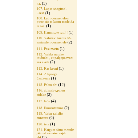
(1)
ka.
107. Lapse söögitool
(1)
CAM
108. kui noormehelon
puue siis ta laenu taodelda
(1)
ei saa.
(1)
109. Hammsate ravi!!
110. Vähiravi toetus 28-
(2)
aastasele noormehele
(1)
111. Pesumasin
112. Vajaks natuke
toiduabi , et palgapäevani
(2)
ära elada
(1)
113. Kas keegi
114. 2 lapsega
(1)
üksikema
(12)
115. Palun abi
116. abipalve,palun
(2)
aidake
(4)
117. Nõu
(2)
118. Iluuisutamine
119. Vajan rahalist
(6)
annetust
(1)
120. tere
121. Haiguse tõttu töötuks
jäänud vanaisa vajab
(1)
abi