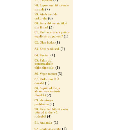
77. üksikema
78. Lapseootel üksikutele
(7)
naistele
79. Aitab teenida
(6)
taskuraha
80. Isata ehk emata üksi
(2)
siin ilmas!
81. Kuidas eristada pettust
(1)
tegelikust abipalvest?
(1)
82. Olen hädas
(1)
83. Eesti seadused.
(1)
84. Korter!
85. Palun abi
potensiaalsele
(1)
ülikoolipoisile.
(3)
86. Vajan toetust
87. Parkimine KÜ
(1)
õuealal
88. Supiköökide ja
abiandvate asutuste
(2)
nimekiri
89. elamisega
(1)
probleeme
90. Kas oled hiljuti vastu
võtnud toidu- või
(4)
riideabi?
(1)
91. Ära anda
(1)
92. kooli jaoks raha