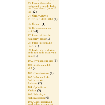
93. Pakun ühekordset
toiduabi 3-le perele Tartus
või Tartu lähedal (kuni 25
(2)
km)
94. ÜHEKORDNE
(1)
TOETUS KREDEXILT
(1)
95. Üritan...
96. Kuidas toetamine
(4)
käib?
97. Palun rahalist abi
(1)
hambaravi jaoks
98. Stress ja sotsjaalne
(1)
pinge.
99. kas kellekil oleks ära
anda asju mida enam vaja
(1)
ei ole
(3)
100. erivajadusega laps
101. üksikema palub
(2)
abi!
(1)
102. Olen ahastuses
103. Vabatahtlikuks
Aafrikasse või
(2)
Indiasse!
104. Õpilasfirma
(3)
ViisPaid
105. Eeldada, et
(0)
maksuvabastusi
106. Oleme iseseisvad,
kuid vahest vajame abi