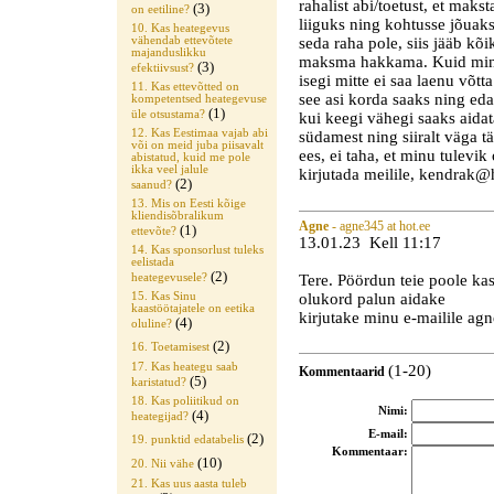
rahalist abi/toetust, et maks
(3)
on eetiline?
liiguks ning kohtusse jõuak
10. Kas heategevus
vähendab ettevõtete
seda raha pole, siis jääb kõ
majanduslikku
maksma hakkama. Kuid minul 
(3)
efektiivsust?
isegi mitte ei saa laenu võtt
11. Kas ettevõtted on
see asi korda saaks ning eda
kompetentsed heategevuse
(1)
üle otsustama?
kui keegi vähegi saaks aidat
12. Kas Eestimaa vajab abi
südamest ning siiralt väga t
või on meid juba piisavalt
ees, ei taha, et minu tulevi
abistatud, kuid me pole
ikka veel jalule
kirjutada meilile, kendrak@
(2)
saanud?
13. Mis on Eesti kõige
kliendisõbralikum
Agne
- agne345 at hot.ee
(1)
ettevõte?
13.01.23 Kell 11:17
14. Kas sponsorlust tuleks
eelistada
(2)
Tere. Pöördun teie poole kas
heategevusele?
olukord palun aidake
15. Kas Sinu
kaastöötajatele on eetika
kirjutake minu e-mailile ag
(4)
oluline?
(2)
16. Toetamisest
17. Kas heategu saab
(1-20)
Kommentaarid
(5)
karistatud?
18. Kas poliitikud on
Nimi:
(4)
heategijad?
E-mail:
(2)
19. punktid edatabelis
Kommentaar:
(10)
20. Nii vähe
21. Kas uus aasta tuleb