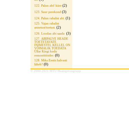
(2)
122. Palun abi! kiire
(3)
123. Suur perekond
(1)
124. Palun rahalist abi.
125. Vajan rahalist
(2)
annetust/toetust.
(3)
126. Loodan abi saada
127. ABIPALVE HEADE
TOETETAVATE
INIMESTEL KELLEL ON
VÕIMALIK TOEDATA
Üllar Kingi kodu
(0)
remontitöödes
128. Miks Eestis halvasti
(0)
läheb?
© 2000-2021 MTÜ Heategevusgrupp