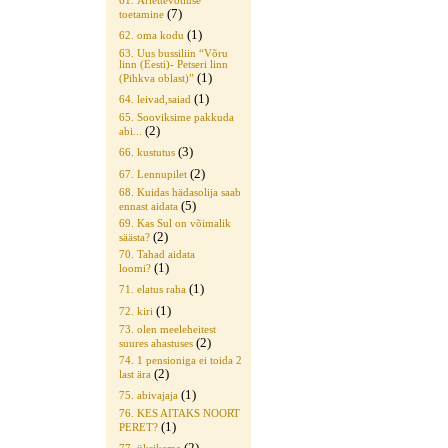
61. Äriettevõtluse
(7)
toetamine
(1)
62. oma kodu
63. Uus bussiliin “Võru
linn (Eesti)- Petseri linn
(1)
(Pihkva oblast)”
(1)
64. leivad,saiad
65. Sooviksime pakkuda
(2)
abi...
(3)
66. kustutus
(2)
67. Lennupilet
68. Kuidas hädasolija saab
(5)
ennast aidata
69. Kas Sul on võimalik
(2)
säästa?
70. Tahad aidata
(1)
loomi?
(1)
71. elatus raha
(1)
72. kiri
73. olen meeleheitest
(2)
suures ahastuses
74. 1 pensioniga ei toida 2
(2)
last ära
(1)
75. abivajaja
76. KES AITAKS NOORT
(1)
PERET?
(2)