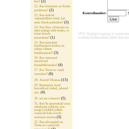
(2)
hea?
22. Kas feminism on Eestis
(2)
probleem?
S
Kontrollnumber:
23. Kas teeksid
vabatahtlikku tööd, kui
(3)
seda Sinult palutakse?
24. Kas Sinu vôimuses on
teha midagi selle heaks, et
MTÜ Heategevusgrupp ei vastuta komme
teiste heaolu
(1)
avaldada kommentaare juhul, kui need
parandada?
25. Kas paremini
kindlustatute kohus on
aidata vähem
(3)
kindlustatuid?
26. Kas inimesed
muutuvad
(4)
heatahtlikumaks?
27. Kas Toeta.ee vajab
(6)
uuendusi?
(15)
28. Arnold Oksmaa
29. Kasutatud, kuid
korralikud riided, jalatsid
(4)
jms.
(5)
30. tee ise e-kaarte!
31. Kas Sa annetaksid oma
rahakotist rohkem, kui
keegi LISAKS sellele
vastavalt kaks korda
(3)
suurema summa
32. Kas abivajajad on
Toeta.ee-s piisavalt
(4)