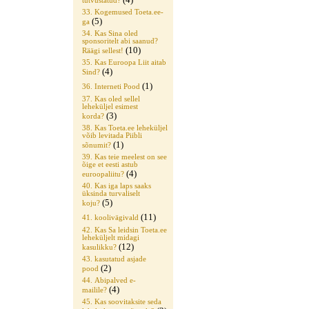
tutvustatud?
33. Kogemused Toeta.ee-
(5)
ga
34. Kas Sina oled
sponsoritelt abi saanud?
(10)
Räägi sellest!
35. Kas Euroopa Liit aitab
(4)
Sind?
(1)
36. Interneti Pood
37. Kas oled sellel
leheküljel esimest
(3)
korda?
38. Kas Toeta.ee leheküljel
võib levitada Piibli
(1)
sõnumit?
39. Kas teie meelest on see
õige et eesti astub
(4)
euroopaliitu?
40. Kas iga laps saaks
üksinda turvaliselt
(5)
koju?
(11)
41. koolivägivald
42. Kas Sa leidsin Toeta.ee
leheküljelt midagi
(12)
kasulikku?
43. kasutatud asjade
(2)
pood
44. Abipalved e-
(4)
mailile?
45. Kas soovitaksite seda