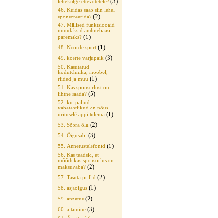
(3)
lehekülge ettevõtetele?
46. Kuidas saab siin lehel
(2)
sponsoreerida?
47. Millised funktsioonid
muudaksid andmebaasi
(1)
paremaks?
(1)
48. Noorde sport
(3)
49. koerte varjupaik
50. Kasutatud
kodutehnika, mööbel,
(1)
riided ja muu
51. Kas sponsorlust on
(5)
lihtne saada?
52. kui paljud
vabatahtlikud on nõus
(1)
ürituselé appi tulema
(2)
53. Sõbra õlg
(3)
54. Õigusabi
(1)
55. Annetustelefonid
56. Kas teadsid, et
mõõdukas sponsorlus on
(2)
maksuvaba?
(2)
57. Tasuta prillid
(1)
58. asjaoigus
(2)
59. annetus
(3)
60. aitamine