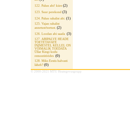
(2)
122. Palun abi! kiire
(3)
123. Suur perekond
(1)
124. Palun rahalist abi.
125. Vajan rahalist
(2)
annetust/toetust.
(3)
126. Loodan abi saada
127. ABIPALVE HEADE
TOETETAVATE
INIMESTEL KELLEL ON
VÕIMALIK TOEDATA
Üllar Kingi kodu
(0)
remontitöödes
128. Miks Eestis halvasti
(0)
läheb?
© 2000-2021 MTÜ Heategevusgrupp