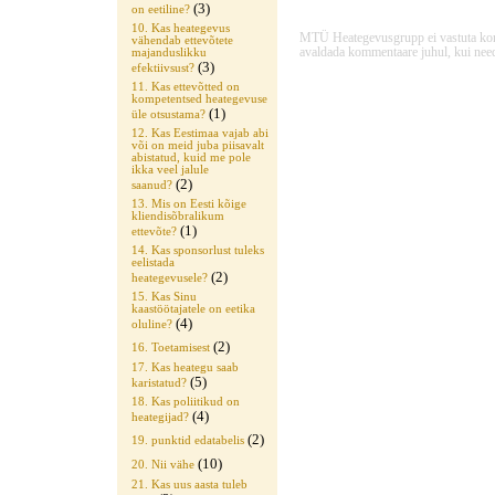
(3)
on eetiline?
10. Kas heategevus
MTÜ Heategevusgrupp ei vastuta komme
vähendab ettevõtete
avaldada kommentaare juhul, kui need
majanduslikku
(3)
efektiivsust?
11. Kas ettevõtted on
kompetentsed heategevuse
(1)
üle otsustama?
12. Kas Eestimaa vajab abi
või on meid juba piisavalt
abistatud, kuid me pole
ikka veel jalule
(2)
saanud?
13. Mis on Eesti kõige
kliendisõbralikum
(1)
ettevõte?
14. Kas sponsorlust tuleks
eelistada
(2)
heategevusele?
15. Kas Sinu
kaastöötajatele on eetika
(4)
oluline?
(2)
16. Toetamisest
17. Kas heategu saab
(5)
karistatud?
18. Kas poliitikud on
(4)
heategijad?
(2)
19. punktid edatabelis
(10)
20. Nii vähe
21. Kas uus aasta tuleb