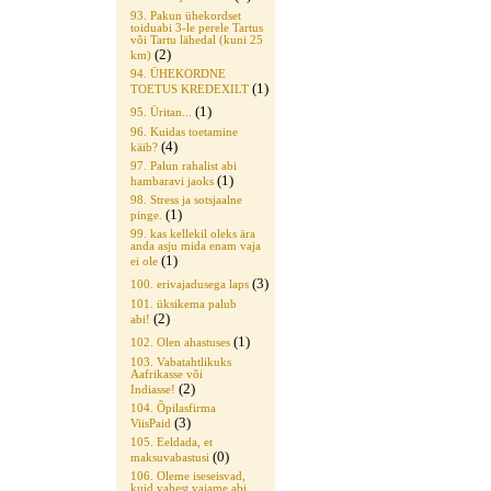
93. Pakun ühekordset
toiduabi 3-le perele Tartus
või Tartu lähedal (kuni 25
(2)
km)
94. ÜHEKORDNE
(1)
TOETUS KREDEXILT
(1)
95. Üritan...
96. Kuidas toetamine
(4)
käib?
97. Palun rahalist abi
(1)
hambaravi jaoks
98. Stress ja sotsjaalne
(1)
pinge.
99. kas kellekil oleks ära
anda asju mida enam vaja
(1)
ei ole
(3)
100. erivajadusega laps
101. üksikema palub
(2)
abi!
(1)
102. Olen ahastuses
103. Vabatahtlikuks
Aafrikasse või
(2)
Indiasse!
104. Õpilasfirma
(3)
ViisPaid
105. Eeldada, et
(0)
maksuvabastusi
106. Oleme iseseisvad,
kuid vahest vajame abi