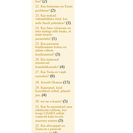
(2)
hea?
22. Kas feminism on Eestis
(2)
probleem?
23. Kas teeksid
vabatahtlikku tööd, kui
(3)
seda Sinult palutakse?
24. Kas Sinu vôimuses on
teha midagi selle heaks, et
teiste heaolu
(1)
parandada?
25. Kas paremini
kindlustatute kohus on
aidata vähem
(3)
kindlustatuid?
26. Kas inimesed
muutuvad
(4)
heatahtlikumaks?
27. Kas Toeta.ee vajab
(6)
uuendusi?
(15)
28. Arnold Oksmaa
29. Kasutatud, kuid
korralikud riided, jalatsid
(4)
jms.
(5)
30. tee ise e-kaarte!
31. Kas Sa annetaksid oma
rahakotist rohkem, kui
keegi LISAKS sellele
vastavalt kaks korda
(3)
suurema summa
32. Kas abivajajad on
Toeta.ee-s piisavalt
(4)