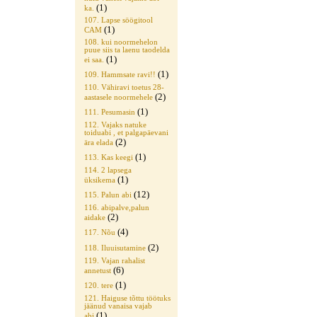
(1)
ka.
107. Lapse söögitool
(1)
CAM
108. kui noormehelon
puue siis ta laenu taodelda
(1)
ei saa.
(1)
109. Hammsate ravi!!
110. Vähiravi toetus 28-
(2)
aastasele noormehele
(1)
111. Pesumasin
112. Vajaks natuke
toiduabi , et palgapäevani
(2)
ära elada
(1)
113. Kas keegi
114. 2 lapsega
(1)
üksikema
(12)
115. Palun abi
116. abipalve,palun
(2)
aidake
(4)
117. Nõu
(2)
118. Iluuisutamine
119. Vajan rahalist
(6)
annetust
(1)
120. tere
121. Haiguse tõttu töötuks
jäänud vanaisa vajab
(1)
abi