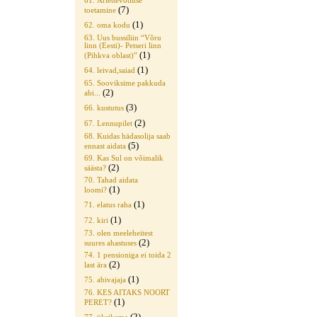
61. Äriettevõtluse
(7)
toetamine
(1)
62. oma kodu
63. Uus bussiliin “Võru
linn (Eesti)- Petseri linn
(1)
(Pihkva oblast)”
(1)
64. leivad,saiad
65. Sooviksime pakkuda
(2)
abi...
(3)
66. kustutus
(2)
67. Lennupilet
68. Kuidas hädasolija saab
(5)
ennast aidata
69. Kas Sul on võimalik
(2)
säästa?
70. Tahad aidata
(1)
loomi?
(1)
71. elatus raha
(1)
72. kiri
73. olen meeleheitest
(2)
suures ahastuses
74. 1 pensioniga ei toida 2
(2)
last ära
(1)
75. abivajaja
76. KES AITAKS NOORT
(1)
PERET?
(2)