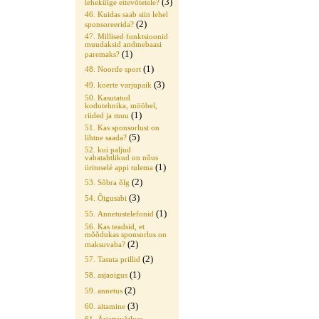
(3)
lehekülge ettevõtetele?
46. Kuidas saab siin lehel
(2)
sponsoreerida?
47. Millised funktsioonid
muudaksid andmebaasi
(1)
paremaks?
(1)
48. Noorde sport
(3)
49. koerte varjupaik
50. Kasutatud
kodutehnika, mööbel,
(1)
riided ja muu
51. Kas sponsorlust on
(5)
lihtne saada?
52. kui paljud
vabatahtlikud on nõus
(1)
ürituselé appi tulema
(2)
53. Sõbra õlg
(3)
54. Õigusabi
(1)
55. Annetustelefonid
56. Kas teadsid, et
mõõdukas sponsorlus on
(2)
maksuvaba?
(2)
57. Tasuta prillid
(1)
58. asjaoigus
(2)
59. annetus
(3)
60. aitamine