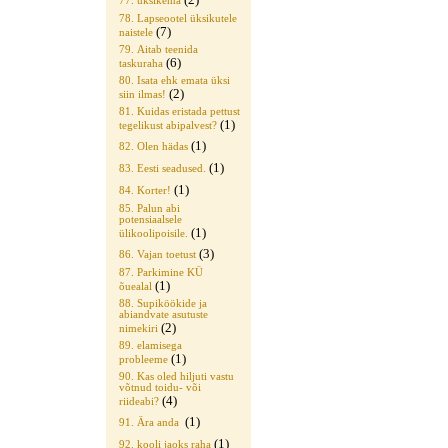
77. üksikema
78. Lapseootel üksikutele
(7)
naistele
79. Aitab teenida
(6)
taskuraha
80. Isata ehk emata üksi
(2)
siin ilmas!
81. Kuidas eristada pettust
(1)
tegelikust abipalvest?
(1)
82. Olen hädas
(1)
83. Eesti seadused.
(1)
84. Korter!
85. Palun abi
potensiaalsele
(1)
ülikoolipoisile.
(3)
86. Vajan toetust
87. Parkimine KÜ
(1)
õuealal
88. Supiköökide ja
abiandvate asutuste
(2)
nimekiri
89. elamisega
(1)
probleeme
90. Kas oled hiljuti vastu
võtnud toidu- või
(4)
riideabi?
(1)
91. Ära anda
(1)
92. kooli jaoks raha