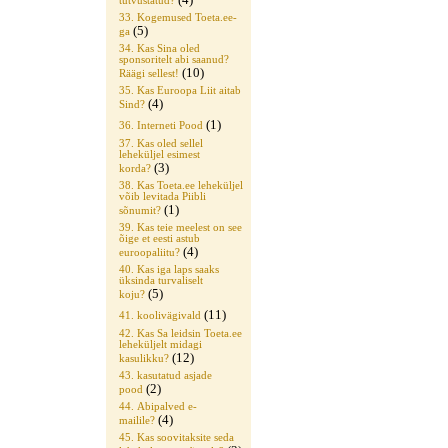
tutvustatud?
33. Kogemused Toeta.ee-
(5)
ga
34. Kas Sina oled
sponsoritelt abi saanud?
(10)
Räägi sellest!
35. Kas Euroopa Liit aitab
(4)
Sind?
(1)
36. Interneti Pood
37. Kas oled sellel
leheküljel esimest
(3)
korda?
38. Kas Toeta.ee leheküljel
võib levitada Piibli
(1)
sõnumit?
39. Kas teie meelest on see
õige et eesti astub
(4)
euroopaliitu?
40. Kas iga laps saaks
üksinda turvaliselt
(5)
koju?
(11)
41. koolivägivald
42. Kas Sa leidsin Toeta.ee
leheküljelt midagi
(12)
kasulikku?
43. kasutatud asjade
(2)
pood
44. Abipalved e-
(4)
mailile?
45. Kas soovitaksite seda