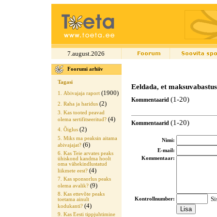
7.august.2026
Foorumi arhiiv
Tagasi
Eeldada, et maksuvabastus
(1900)
1. Abivajaja raport
(1-20)
Kommentaarid
(2)
2. Raha ja haridus
3. Kas tooted peavad
(4)
olema sertifitseeritud?
(1-20)
Kommentaarid
(2)
4. Õiglus
5. Miks ma peaksin aitama
Nimi:
(6)
abivajajat?
E-mail:
6. Kas Teie arvates peaks
Kommentaar:
ühiskond kandma hoolt
oma vähekindlustatud
(4)
liikmete eest?
7. Kas sponsorlus peaks
(9)
olema avalik?
8. Kas ettevõte peaks
Sis
Kontrollnumber:
toetama ainult
(4)
kodukanti?
9. Kas Eesti tippjuhtimine