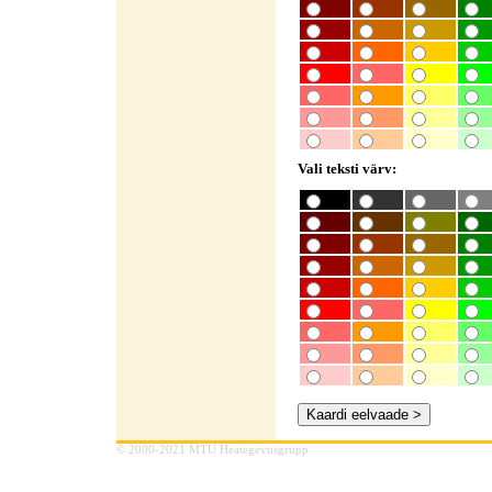
Vali teksti värv:
© 2000-2021 MTÜ Heategevusgrupp