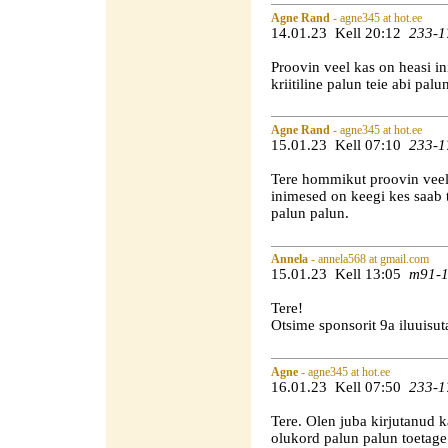
Agne Rand
- agne345 at hot.ee
14.01.23 Kell 20:12
233-1
Proovin veel kas on heasi in
kriitiline palun teie abi palu
Agne Rand
- agne345 at hot.ee
15.01.23 Kell 07:10
233-1
Tere hommikut proovin veel p
inimesed on keegi kes saab t
palun palun.
Annela
- annela568 at gmail.com
15.01.23 Kell 13:05
m91-1
Tere!
Otsime sponsorit 9a iluuisut
Agne
- agne345 at hot.ee
16.01.23 Kell 07:50
233-1
Tere. Olen juba kirjutanud kas
olukord palun palun toetage