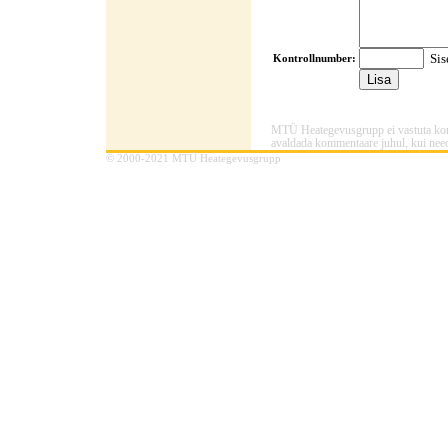
Sis
Kontrollnumber:
MTÜ Heategevusgrupp ei vastuta komme
avaldada kommentaare juhul, kui need
© 2000-2021 MTÜ Heategevusgrupp