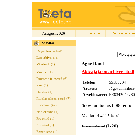
7.august.2026
Soovita!
Raporteeri edust!
Lisa abivajaja!
Agne Rand
Värsked! (0)
Abivajaja on arhiveeritud!
Vanurid (1)
Puuetega inimesed (6)
Telefon:
55599294
Ravi (2)
Aadress:
Jõgeva maakond 
Haridus (1)
Arveldusarve:
EE834204278
Paljulapselised pered (7)
Soovitud toetus 8000 eurot.
Eraisikud (42)
Hoolekanne (1)
Vaadatud 4115 korda.
Projektid (1)
Kodutud (3)
(1-20)
Kommentaarid
Ennetustöö (1)