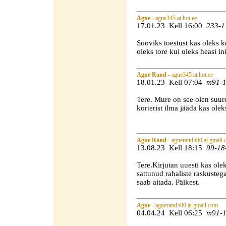
Agne
- agne345 at hot.ee
17.01.23 Kell 16:00
233-1
Sooviks toestust kas oleks ke
oleks tore kui oleks heasi in
Agne Rand
- agne345 at hot.ee
18.01.23 Kell 07:04
m91-1
Tere. Mure on see olen suures
korterist ilma jääda kas ole
Agne Rand
- agnerand500 at gmail
13.08.23 Kell 18:15
99-18
Tere.Kirjutan uuesti kas ole
sattunud rahaliste raskusteg
saab aitada. Päikest.
Agne
- agnerand500 at gmail.com
04.04.24 Kell 06:25
m91-1