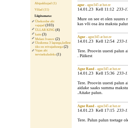
Abipakkujad (1)
agne
- agne345 at hot.ee
14.01.23 Kell 11:12
233-1
Võlad (11)
Liigitamata:
Mure on see et olen suures r
Ühekordse abi
kas või osa ära maksta palun
(103)
vajajad
(4)
ÜLLAR KING
(3)
kaits
Agne
- agne345 at hot.ee
(2)
Melani Ivanov
14.01.23 Kell 12:54
233-1
Üksikema 3 lapsega,kellest
(2)
üks on erivajadusega
Tere. Proovin uuesti palun a
Vajan abi
(1)
tervisekuludeks
. Päikest
Agne Rand
- agne345 at hot.ee
14.01.23 Kell 15:36
233-1
Tere. Proovin uuesti palun 
aidake saaks summa makstud 
.Aitake palun.
Agne Rand
- agne345 at hot.ee
14.01.23 Kell 17:15
233-1
Tere. Palun palun toetage ol