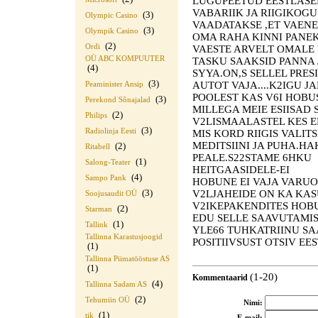
LUGUPEETUD EESTLASED
VABARIIK JA RIIGIKOGU 
(3)
Olympic Casino
VAADATAKSE ,ET VAENE
(3)
Olympik Casino
OMA RAHA KINNI PANEKS
(2)
Ordi
VAESTE ARVELT OMAL
OÜ ABC KOMPUUTER
TASKU SAAKSID PANNA
(4)
SYYA.ON,S SELLEL PRES
(3)
AUTOT VAJA....K2IGU J
Peaminister Ansip
POOLEST KAS V6I HOBU
(3)
Perekond Sõnajalad
MILLEGA MEIE ESIISAD S
(2)
Philips
V2LISMAALASTEL KES E
(3)
Radiolinja Eesti
MIS KORD RIIGIS VALI
MEDITSIINI JA PUHA.HA
(2)
Ritabell
PEALE.S22STAME 6HKU
(1)
Salong-Teater
HEITGAASIDELE-EI
(4)
Sampo Pank
HOBUNE EI VAJA VARUO
(3)
V2LJAHEIDE ON KA KAS
Soojusaudit OÜ
V2IKEPAKENDITES HOB
(2)
Starman
EDU SELLE SAAVUTAMIS
(1)
Tallink
YLE66 TUHKATRIINU SAA
Tallinna Karastusjoogid
POSITIIVSUST OTSIV EE
(1)
Tallinna Piimatööstuse AS
(1)
(1-20)
Kommentaarid
(4)
Tallinna Sadam AS
(2)
Tehumiin OÜ
Nimi:
(1)
tik
E-mail: