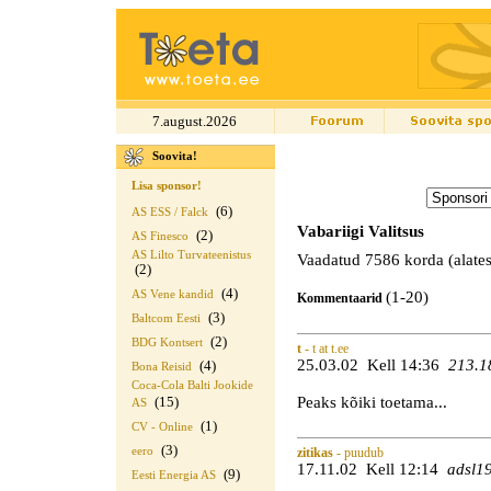
7.august.2026
Soovita!
Lisa sponsor!
(6)
AS ESS / Falck
Vabariigi Valitsus
(2)
AS Finesco
AS Lilto Turvateenistus
Vaadatud 7586 korda (alates
(2)
(4)
AS Vene kandid
(1-20)
Kommentaarid
(3)
Baltcom Eesti
(2)
BDG Kontsert
t
- t at t.ee
25.03.02 Kell 14:36
213.1
(4)
Bona Reisid
Coca-Cola Balti Jookide
Peaks kõiki toetama...
(15)
AS
(1)
CV - Online
(3)
eero
zitikas
- puudub
17.11.02 Kell 12:14
adsl1
(9)
Eesti Energia AS