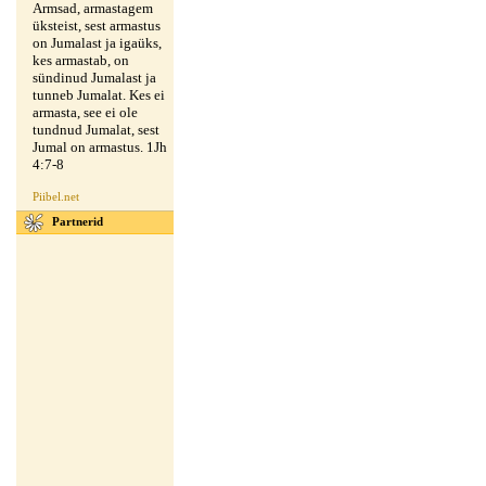
Armsad, armastagem
üksteist, sest armastus
on Jumalast ja igaüks,
kes armastab, on
sündinud Jumalast ja
tunneb Jumalat. Kes ei
armasta, see ei ole
tundnud Jumalat, sest
Jumal on armastus. 1Jh
4:7-8
Piibel.net
Partnerid