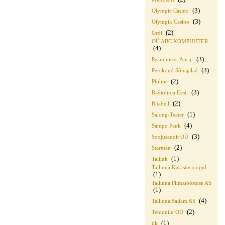
(3)
Olympic Casino
(3)
Olympik Casino
(2)
Ordi
OÜ ABC KOMPUUTER
(4)
(3)
Peaminister Ansip
(3)
Perekond Sõnajalad
(2)
Philips
(3)
Radiolinja Eesti
(2)
Ritabell
(1)
Salong-Teater
(4)
Sampo Pank
(3)
Soojusaudit OÜ
(2)
Starman
(1)
Tallink
Tallinna Karastusjoogid
(1)
Tallinna Piimatööstuse AS
(1)
(4)
Tallinna Sadam AS
(2)
Tehumiin OÜ
(1)
tik