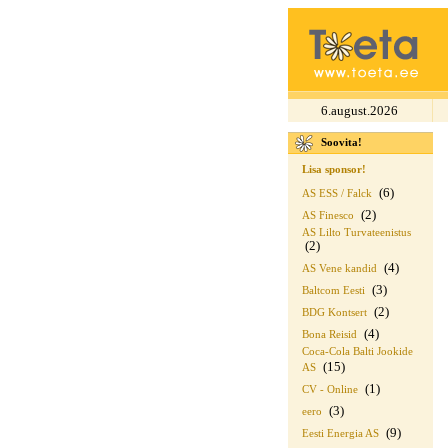
6.august.2026
Soovita!
Lisa sponsor!
(6)
AS ESS / Falck
(2)
AS Finesco
AS Lilto Turvateenistus
(2)
(4)
AS Vene kandid
(3)
Baltcom Eesti
(2)
BDG Kontsert
(4)
Bona Reisid
Coca-Cola Balti Jookide
(15)
AS
(1)
CV - Online
(3)
eero
(9)
Eesti Energia AS