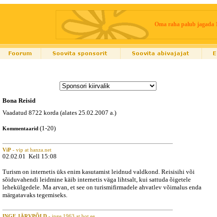
Oma raha palub jagada 
Bona Reisid
Vaadatud 8722 korda (alates 25.02.2007 a.)
(1-20)
Kommentaarid
ViP
- vip at hanza.net
02.02.01 Kell 15:08
Turism on internetis üks enim kasutamist leidnud valdkond. Reisisihi või
sõiduvahendi leidmine käib internetis väga lihtsalt, kui sattuda õigetele
lehekülgedele. Ma arvan, et see on turismifirmadele ahvatlev võimalus enda
märgatavaks tegemiseks.
INGE JÄRVPÕLD
- inge 1963 at hot.ee