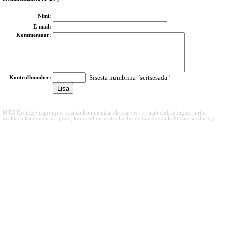
Nimi:
E-mail:
Kommentaar:
Sisesta numbrina "seitsesada"
Kontrollnumber:
MTÜ Heategevusgrupp ei vastuta kommentaaride sisu eest ja jätab endale õiguse mitte
avaldada kommentaare juhul, kui need on vastuolus heade tavade või kehtivate seadustega.