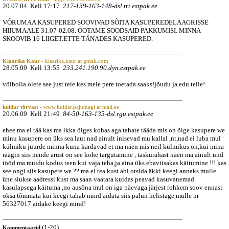
20.07.04 Kell 17:17
217-159-163-148-dsl.trt.estpak.ee
VÕRUMAA KASUPERED SOOVIVAD SÕITA KASUPEREDELAAGRISSE
HIIUMAALE 31.07-02.08. OOTAME SOODSAID PAKKUMISI. MINNA
SKOOVIB 16 LIIGET.ETTE TÄNADES KASUPERED.
Klaarika Kaur
- klaarika.kaur at gmail.com
28.05.09 Kell 13:55
233.241.190.90.dyn.estpak.ee
võibolla olete see just teie kes meie pere toetada saaks!jõudu ja edu teile!
kuldar t6rvast
- www.kuldar.pajumagi at mail.ee
20.06.09 Kell 21:49
84-50-163-135-dsl.rgu.estpak.ee
ehee ma ei tää kas ma ikka õiges kohas aga tahate tääda mis on õige kasupere we
minu kasupere on üks sea laut nad ainult inisevad mu kallal ,nt,nad ei luba mul
külmiku juurde minna kuna kardavad et ma näen mis neil külmikus on,kui mina
räägin siis nende arust on see kohe targutamine , taskurahast näen ma ainult und
tööd ma muidu kodus teen kui vaja teha,ja aina üks ebaviisakas käitumine !!! kas
see ongi siis kasupere we ?? ma ei tea kust abi otsida äkki keegi annaks mulle
ühe siukse aadressi kust ma saan vaatata kuidas peavad kasuvanemad
kasulapsega käituma ,no ausõna mul on iga päevaga järjest rohkem soov ennast
oksa tõmmata kui keegi tahab mind aidata siis palun helistage mulle nr
56327017 aidake keegi mind!
(1-20)
Kommentaarid