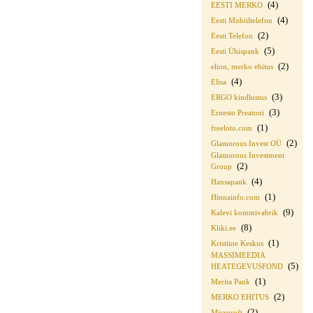
(4)
EESTI MERKO
(4)
Eesti Mobiiltelefon
(2)
Eesti Telefon
(5)
Eesti Ühispank
(2)
elion, merko ehitus
(4)
Elisa
(3)
ERGO kindlustus
(3)
Ernesto Preatoni
(1)
freeloto.com
(2)
Glamorous Invest OÜ
Glamorous Investment
(2)
Group
(4)
Hansapank
(1)
Hinnainfo.com
(9)
Kalevi kommivabrik
(8)
Kliki.ee
(1)
Kristiine Keskus
MASSIMEEDIA
(5)
HEATEGEVUSFOND
(1)
Merita Pank
(2)
MERKO EHITUS
(2)
Microsoft