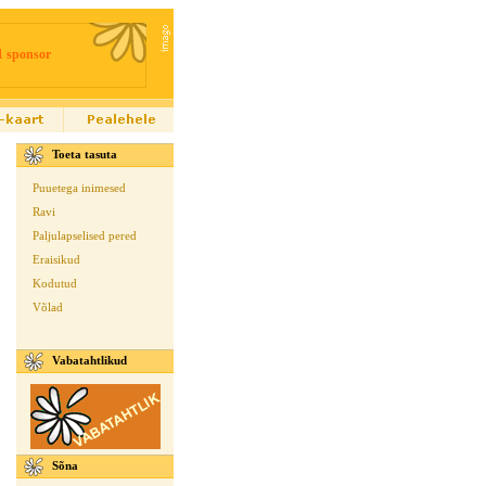
1 sponsor
Toeta tasuta
Puuetega inimesed
Ravi
Paljulapselised pered
Eraisikud
Kodutud
Võlad
Vabatahtlikud
Sõna