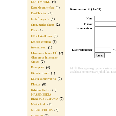
(4)
EESTI MERKO
(4)
Eesti Mobiiltelefon
(1-20)
Kommentaarid
(2)
Eesti Telefon
(5)
Nimi:
Eesti Ühispank
E-mail:
(2)
elion, merko ehitus
Kommentaar:
(4)
Elisa
(3)
ERGO kindlustus
(3)
Ernesto Preatoni
(1)
freeloto.com
Sis
Kontrollnumber:
(2)
Glamorous Invest OÜ
Glamorous Investment
(2)
Group
(4)
Hansapank
MTÜ Heategevusgrupp ei vastuta komme
avaldada kommentaare juhul, kui need
(1)
Hinnainfo.com
(9)
Kalevi kommivabrik
(8)
Kliki.ee
(1)
Kristiine Keskus
MASSIMEEDIA
(5)
HEATEGEVUSFOND
(1)
Merita Pank
(2)
MERKO EHITUS
(2)
Microsoft