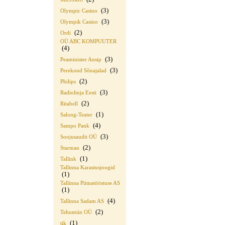
(3)
Olympic Casino
(3)
Olympik Casino
(2)
Ordi
OÜ ABC KOMPUUTER
(4)
(3)
Peaminister Ansip
(3)
Perekond Sõnajalad
(2)
Philips
(3)
Radiolinja Eesti
(2)
Ritabell
(1)
Salong-Teater
(4)
Sampo Pank
(3)
Soojusaudit OÜ
(2)
Starman
(1)
Tallink
Tallinna Karastusjoogid
(1)
Tallinna Piimatööstuse AS
(1)
(4)
Tallinna Sadam AS
(2)
Tehumiin OÜ
(1)
tik