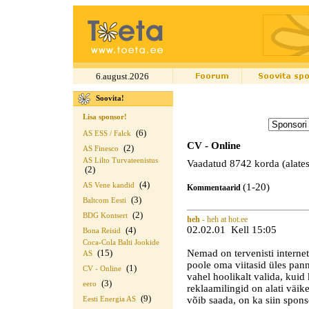
6.august.2026
Soovita!
Lisa sponsor!
(6)
AS ESS / Falck
CV - Online
(2)
AS Finesco
AS Lilto Turvateenistus
Vaadatud 8742 korda (alates
(2)
(4)
AS Vene kandid
(1-20)
Kommentaarid
(3)
Baltcom Eesti
(2)
BDG Kontsert
heh
- heh at hot.ee
02.02.01 Kell 15:05
(4)
Bona Reisid
Coca-Cola Balti Jookide
Nemad on tervenisti interneti
(15)
AS
poole oma viitasid üles pann
(1)
CV - Online
vahel hoolikalt valida, kuid
(3)
eero
reklaamilingid on alati väik
(9)
võib saada, on ka siin spon
Eesti Energia AS