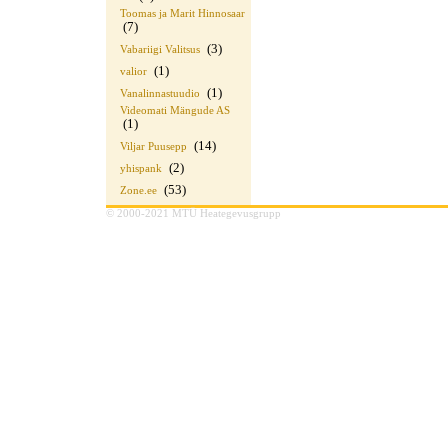
Toomas ja Marit Hinnosaar
(7)
(3)
Vabariigi Valitsus
(1)
valior
(1)
Vanalinnastuudio
Videomati Mängude AS
(1)
(14)
Viljar Puusepp
(2)
yhispank
(53)
Zone.ee
© 2000-2021 MTÜ Heategevusgrupp