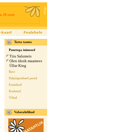
n 20 senti
Toeta tasuta
Puuetega inimesed
Tiiu Salumets
Olen üksik maamees
Üllar King
Ravi
Paljulapselised pered
Eraisikud
Kodutud
Võlad
Vabatahtlikud