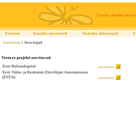
Suurim võimalik toetus o
> Soovitajad
Pealehekülg
Toeta.ee projekti soovitavad:
Eesti Kultuurkapital
soovituskiri
Eesti Väike- ja Keskmiste Ettevõtjate Assotsiatsioon
(EVEA)
soovituskiri