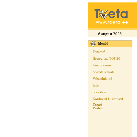
6.august.2026
Menüü
Täname!
Heategijate TOP 20
Kuu Sponsor
Soovita sõbrale!
Vabatahtlikud
Info
Soovitajad
Korduvad küsimused
Tagasi
Pealeht