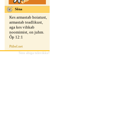
Sõna
Kes armastab hoiatust,
armastab teadlikust,
aga kes vihkab
noomimist, on juhm.
Õp 12:1
Piibel.net
Sinu abiga tulevikku!