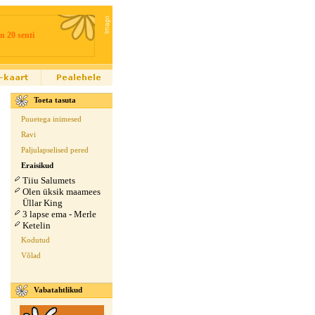
n 20 senti
Toeta tasuta
Puuetega inimesed
Ravi
Paljulapselised pered
Eraisikud
Tiiu Salumets
Olen üksik maamees
Üllar King
3 lapse ema - Merle
Ketelin
Kodutud
Võlad
Vabatahtlikud