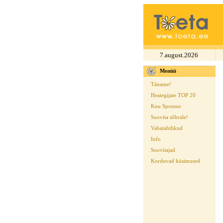
7.august.2026
Menüü
Täname!
Heategijate TOP 20
Kuu Sponsor
Soovita sõbrale!
Vabatahtlikud
Info
Soovitajad
Korduvad küsimused