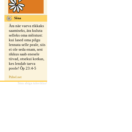
Sõna
Ära näe vaeva rikkaks
saamiseks, ära kuluta
selleks oma mõistust:
kui lased oma pilgu
lennata selle peale, siis
ei ole seda enam, sest
rikkus saab enesele
tiivad, otsekui kotkas,
kes lendab taeva
poole! Õp 23:4-5
Piibel.net
Sinu abiga tulevikku!