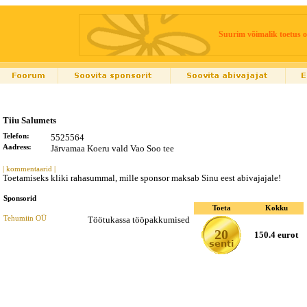
Suurim võimalik toetus o
Tiiu Salumets
Telefon:
5525564
Aadress:
Järvamaa Koeru vald Vao Soo tee
| kommentaarid |
Toetamiseks kliki rahasummal, mille sponsor maksab Sinu eest abivajajale!
Sponsorid
Toeta
Kokku
Tehumiin OÜ
Töötukassa tööpakkumised
20
150.4 eurot