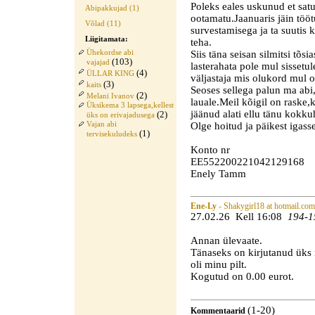
Poleks eales uskunud et satu
Abipakkujad (1)
ootamatu.Jaanuaris jäin töö
Võlad (11)
survestamisega ja ta suuti
Liigitamata:
teha.
Siis täna seisan silmitsi tõs
Ühekordse abi
(103)
vajajad
lasterahata pole mul sissetu
(4)
ÜLLAR KING
väljastaja mis olukord mul 
(3)
kaits
Seoses sellega palun ma abi
(2)
Melani Ivanov
lauale.Meil kõigil on raske,
Üksikema 3 lapsega,kellest
jäänud alati ellu tänu kokku
(2)
üks on erivajadusega
Olge hoitud ja päikest igass
Vajan abi
(1)
tervisekuludeks
Konto nr
EE552200221042129168
Enely Tamm
Ene-Ly
- Shakygirl18 at hotmail.com
27.02.26 Kell 16:08
194-1
Annan ülevaate.
Tänaseks on kirjutanud üks m
oli minu pilt.
Kogutud on 0.00 eurot.
(1-20)
Kommentaarid