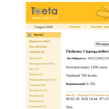
7.august.2026
Soovita!
Raporteeri edust!
Lisa abivajaja!
Üksikema 3 lapsega,kellest
Värsked! (0)
Arveldusarve:
EE552200221
Vanurid (1)
Puuetega inimesed (6)
Soovitud toetus 1500 eurot.
Ravi (2)
Haridus (1)
Vaadatud 760 korda.
Paljulapselised pered (7)
(1-20)
Kommentaarid
Eraisikud (42)
Hoolekanne (1)
Ene-Ly
- Shakygirl18 at hotmail.com
Projektid (1)
08.02.26 Kell 14:44
87-119
Kodutud (3)
Tere.
Ennetustöö (1)