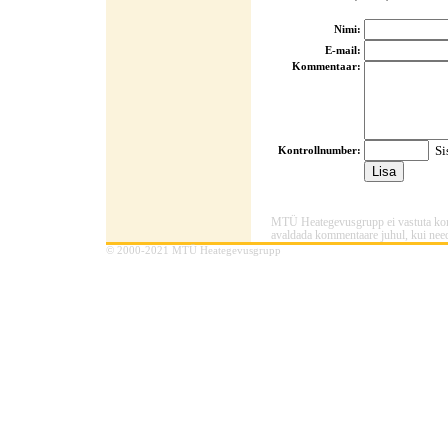
Nimi:
E-mail:
Kommentaar:
Sis
Kontrollnumber:
MTÜ Heategevusgrupp ei vastuta komme
avaldada kommentaare juhul, kui need
© 2000-2021 MTÜ Heategevusgrupp