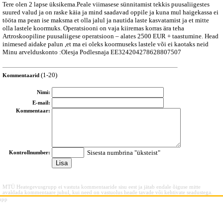
Tere olen 2 lapse üksikema.Peale viimasese sünnitamist tekkis puusaliigestes
suured valud ja on raske käia ja mind saadavad oppile ja kuna mul haigekassa ei
tööta ma pean ise maksma et olla jalul ja nautida laste kasvatamist ja et mitte
olla lastele koormuks. Operatsiooni on vaja kiiremas korras ära teha
Artroskoopiline puusaliigese operatsioon – alates 2500 EUR + taastumine. Head
inimesed aidake palun ,et ma ei oleks koormuseks lastele või ei kaotaks neid
Minu arvelduskonto :Olesja Podlesnaja EE324204278628807507
(1-20)
Kommentaarid
Nimi:
E-mail:
Kommentaar:
Sisesta numbrina "üksteist"
Kontrollnumber:
MTÜ Heategevusgrupp ei vastuta kommentaaride sisu eest ja jätab endale õiguse mitte
avaldada kommentaare juhul, kui need on vastuolus heade tavade või kehtivate seadustega.
upp