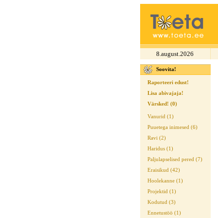
8.august.2026
Soovita!
Raporteeri edust!
Lisa abivajaja!
Värsked! (0)
Vanurid (1)
Puuetega inimesed (6)
Ravi (2)
Haridus (1)
Paljulapselised pered (7)
Eraisikud (42)
Hoolekanne (1)
Projektid (1)
Kodutud (3)
Ennetustöö (1)