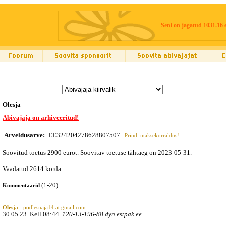
Seni on jagatud 1031.16 
Olesja
Abivajaja on arhiveeritud!
Arveldusarve:
EE324204278628807507
Prindi maksekorraldus!
Soovitud toetus 2900 eurot. Soovitav toetuse tähtaeg on 2023-05-31.
Vaadatud 2614 korda.
(1-20)
Kommentaarid
Olesja
- podlesnaja14 at gmail.com
30.05.23 Kell 08:44
120-13-196-88.dyn.estpak.ee