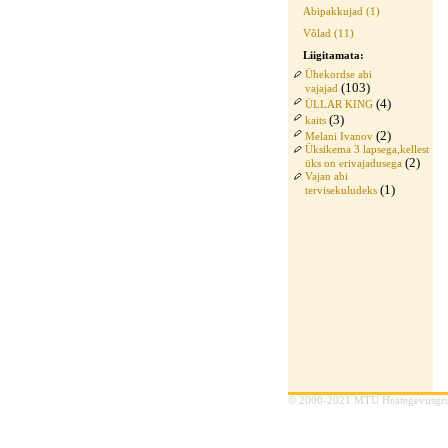
Abipakkujad (1)
Võlad (11)
Liigitamata:
Ühekordse abi
(103)
vajajad
(4)
ÜLLAR KING
(3)
kaits
(2)
Melani Ivanov
Üksikema 3 lapsega,kellest
(2)
üks on erivajadusega
Vajan abi
(1)
tervisekuludeks
© 2000-2021 MTÜ Heategevusgr