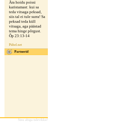
Ära hoidu poissi
karistamast: kui sa
teda vitsaga peksad,
siis tal ei tule surra! Sa
peksad teda küll
vitsaga, aga päästad
tema hinge põrgust.
Õp 23:13-14
Piibel.net
Partnerid
Sinu abiga tulevikku!