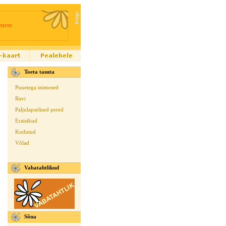
eurot
Toeta tasuta
Puuetega inimesed
Ravi
Paljulapselised pered
Eraisikud
Kodutud
Võlad
Vabatahtlikud
Sõna