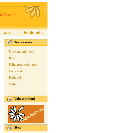
n 20 senti
Toeta tasuta
Puuetega inimesed
Ravi
Paljulapselised pered
Eraisikud
Kodutud
Võlad
Vabatahtlikud
Sõna