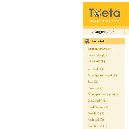
8.august.2026
Soovita!
Raporteeri edust!
Lisa abivajaja!
Värsked! (0)
Vanurid (1)
Puuetega inimesed (6)
Ravi (2)
Haridus (1)
Paljulapselised pered (7)
Eraisikud (42)
Hoolekanne (1)
Projektid (1)
Kodutud (3)
Ennetustöö (1)