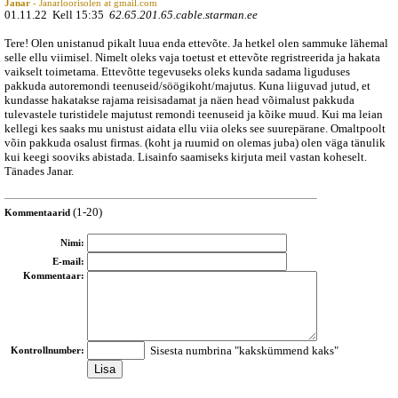
Janar
- Janarloorisolen at gmail.com
01.11.22 Kell 15:35
62.65.201.65.cable.starman.ee
Tere! Olen unistanud pikalt luua enda ettevõte. Ja hetkel olen sammuke lähemal
selle ellu viimisel. Nimelt oleks vaja toetust et ettevõte regristreerida ja hakata
vaikselt toimetama. Ettevõtte tegevuseks oleks kunda sadama liguduses
pakkuda autoremondi teenuseid/söögikoht/majutus. Kuna liiguvad jutud, et
kundasse hakatakse rajama reisisadamat ja näen head võimalust pakkuda
tulevastele turistidele majutust remondi teenuseid ja kõike muud. Kui ma leian
kellegi kes saaks mu unistust aidata ellu viia oleks see suurepärane. Omaltpoolt
võin pakkuda osalust firmas. (koht ja ruumid on olemas juba) olen väga tänulik
kui keegi sooviks abistada. Lisainfo saamiseks kirjuta meil vastan koheselt.
Tänades Janar.
(1-20)
Kommentaarid
Nimi:
E-mail:
Kommentaar:
Sisesta numbrina "kakskümmend kaks"
Kontrollnumber: