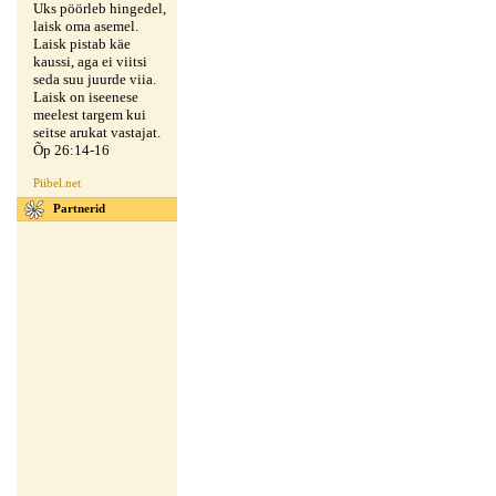
Uks pöörleb hingedel,
laisk oma asemel.
Laisk pistab käe
kaussi, aga ei viitsi
seda suu juurde viia.
Laisk on iseenese
meelest targem kui
seitse arukat vastajat.
Õp 26:14-16
Piibel.net
Partnerid