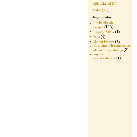
Abipakkujad (1)
Võlad (11)
Liigitamata:
Ühekordse abi
(103)
vajajad
(4)
ÜLLAR KING
(3)
kaits
(2)
Melani Ivanov
Üksikema 3 lapsega,kellest
(2)
üks on erivajadusega
Vajan abi
(1)
tervisekuludeks