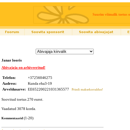
Suurim võimalik toetus o
Janar looris
Abivajaja on arhiveeritud!
Telefon:
+37256046275
Aadress:
Kunda eha3-19
Arveldusarve:
EE652200221031365577
Prindi maksekorraldus!
Soovitud toetus 270 eurot.
Vaadatud 3078 korda.
(1-20)
Kommentaarid